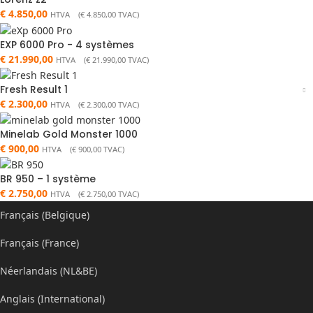
€
4.850,00
HTVA (
€
4.850,00
TVAC)
EXP 6000 Pro - 4 systèmes
€
21.990,00
HTVA (
€
21.990,00
TVAC)
Fresh Result 1
€
2.300,00
HTVA (
€
2.300,00
TVAC)
Minelab Gold Monster 1000
€
900,00
HTVA (
€
900,00
TVAC)
BR 950 – 1 système
€
2.750,00
HTVA (
€
2.750,00
TVAC)
Français (Belgique)
Français (France)
Néerlandais (NL&BE)
Anglais (International)