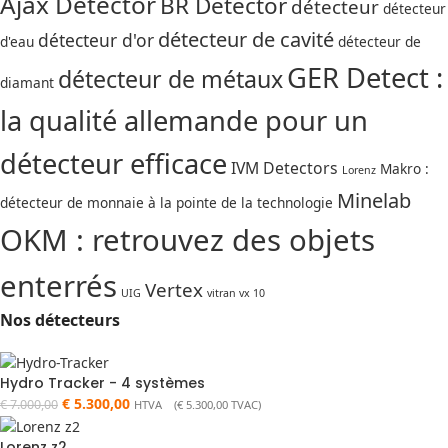
Ajax Detector
BR Detector
détecteur
détecteur
détecteur de cavité
détecteur d'or
d'eau
détecteur de
GER Detect :
détecteur de métaux
diamant
la qualité allemande pour un
détecteur efficace
IVM Detectors
Makro :
Lorenz
Minelab
détecteur de monnaie à la pointe de la technologie
OKM : retrouvez des objets
enterrés
Vertex
UIG
vitran vx 10
Nos détecteurs
Hydro Tracker - 4 systèmes
€
5.300,00
€
7.000,00
HTVA (
€
5.300,00
TVAC)
Lorenz z2