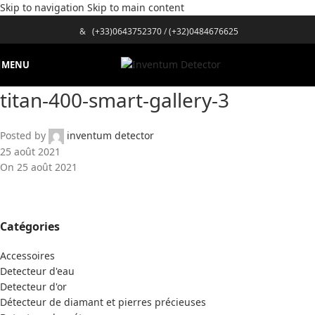
Skip to navigation
Skip to main content
&
(+33)0643752370
/
(+32)0484676625
MENU
titan-400-smart-gallery-3
Posted by
inventum detector
25 août 2021
On 25 août 2021
Catégories
Accessoires
Detecteur d'eau
Detecteur d'or
Détecteur de diamant et pierres précieuses