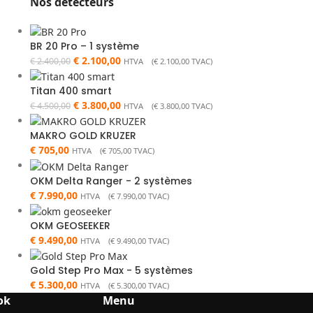
Nos détecteurs
BR 20 Pro – 1 système
€
2.100,00
€
2.400,00
HTVA (
€
2.100,00
TVAC)
Titan 400 smart
€
3.800,00
€
4.500,00
HTVA (
€
3.800,00
TVAC)
MAKRO GOLD KRUZER
€
705,00
HTVA (
€
705,00
TVAC)
OKM Delta Ranger - 2 systèmes
€
7.990,00
HTVA (
€
7.990,00
TVAC)
OKM GEOSEEKER
€
9.490,00
HTVA (
€
9.490,00
TVAC)
Gold Step Pro Max - 5 systèmes
€
5.300,00
HTVA (
€
5.300,00
TVAC)
ok
Menu