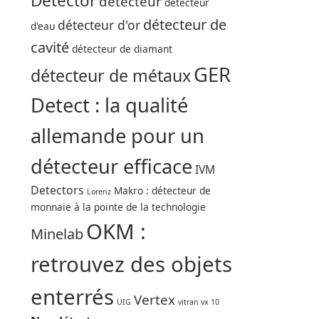
Detector
détecteur
détecteur
détecteur de
détecteur d'or
d'eau
cavité
détecteur de diamant
GER
détecteur de métaux
Detect : la qualité
allemande pour un
détecteur efficace
IVM
Detectors
Makro : détecteur de
Lorenz
monnaie à la pointe de la technologie
OKM :
Minelab
retrouvez des objets
enterrés
Vertex
UIG
vitran vx 10