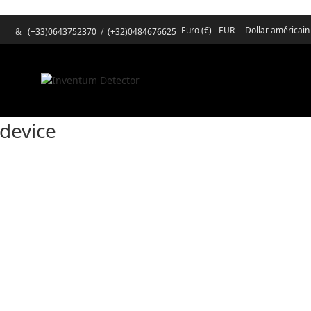
Euro (€) - EUR
Dollar américain
&
(+33)0643752370
/
(+32)0484676625
-device