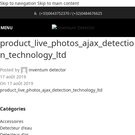
Skip to navigation
Skip to main content
&
(+33)0643752370
/
(+32)0484676625
MENU
product_live_photos_ajax_detectio
n_technology_ltd
Posted by
inventum detector
17 août 2019
On 17 août 2019
product_live_photos_ajax_detection_technology_ltd
Catégories
Accessoires
Detecteur d'eau
Detecteur d'or