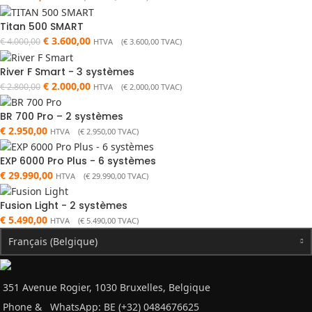
Titan 500 SMART
€
3.600,00
€
4.000,00
HTVA (
€
3.600,00
TVAC)
River F Smart - 3 systèmes
€
2.000,00
€
2.800,00
HTVA (
€
2.000,00
TVAC)
BR 700 Pro – 2 systèmes
€
2.950,00
HTVA (
€
2.950,00
TVAC)
EXP 6000 Pro Plus - 6 systèmes
€
29.990,00
HTVA (
€
29.990,00
TVAC)
Fusion Light - 2 systèmes
€
5.490,00
HTVA (
€
5.490,00
TVAC)
Français (Belgique)
351 Avenue Rogier, 1030 Bruxelles, Belgique
Phone &
WhatsApp: BE (+32) 0484676625