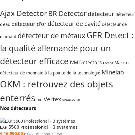
Ajax Detector
BR Detector
détecteur
détecteur
détecteur de cavité
détecteur d'or
d'eau
détecteur de
GER Detect :
détecteur de métaux
diamant
la qualité allemande pour un
détecteur efficace
IVM Detectors
Makro :
Lorenz
Minelab
détecteur de monnaie à la pointe de la technologie
OKM : retrouvez des objets
enterrés
Vertex
UIG
vitran vx 10
Nos détecteurs
EXP 5500 Professional - 3 systèmes
€
16.990,00
HTVA (
€
16.990,00
TVAC)