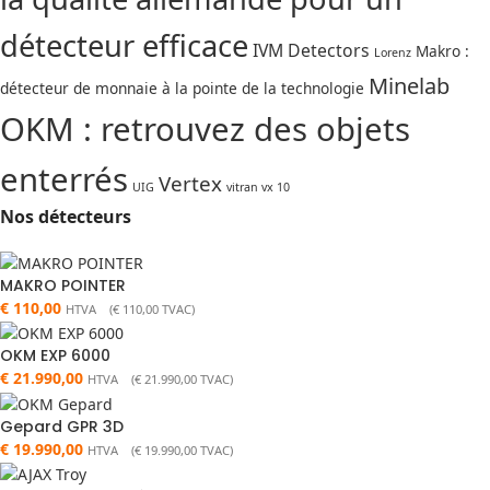
détecteur efficace
IVM Detectors
Makro :
Lorenz
Minelab
détecteur de monnaie à la pointe de la technologie
OKM : retrouvez des objets
enterrés
Vertex
UIG
vitran vx 10
Nos détecteurs
MAKRO POINTER
€
110,00
HTVA (
€
110,00
TVAC)
OKM EXP 6000
€
21.990,00
HTVA (
€
21.990,00
TVAC)
Gepard GPR 3D
€
19.990,00
HTVA (
€
19.990,00
TVAC)