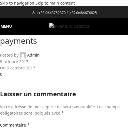
Skip to navigation
Skip to main content
&
(+33)0643752370
/
(+32)0484676625
MENU
payments
Posted by
Admin
9 octobre 2017
On 9 octobre 2017
0
Laisser un commentaire
Votre adresse de messagerie ne sera pas publiée.
Les champs
*
obligatoires sont indiqués avec
*
Commentaire