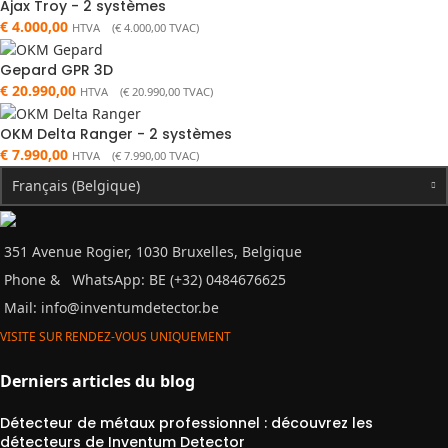
Ajax Troy - 2 systèmes
€
4.000,00
HTVA (
€
4.000,00
TVAC)
Gepard GPR 3D
€
20.990,00
HTVA (
€
20.990,00
TVAC)
OKM Delta Ranger - 2 systèmes
€
7.990,00
HTVA (
€
7.990,00
TVAC)
Français (Belgique)
351 Avenue Rogier, 1030 Bruxelles, Belgique
Phone &
WhatsApp: BE (+32) 0484676625
Mail:
info@inventumdetector.be
VISITE SUR RENDEZ-VOUS UNIQUEMENT
Derniers articles du blog
Détecteur de métaux professionnel : découvrez les
détecteurs de Inventum Detector