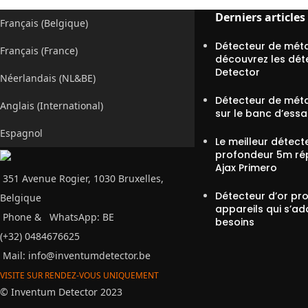
Derniers articles
Français (Belgique)
Détecteur de méta
Français (France)
découvrez les dét
Detector
Néerlandais (NL&BE)
Détecteur de méta
Anglais (International)
sur le banc d’essa
Espagnol
Le meilleur détect
profondeur 5m ré
Ajax Primero
351 Avenue Rogier, 1030 Bruxelles,
Détecteur d’or pro
Belgique
appareils qui s’ad
Phone &
WhatsApp: BE
besoins
(+32) 0484676625
Mail:
info@inventumdetector.be
VISITE SUR RENDEZ-VOUS UNIQUEMENT
© Inventum Detector 2023