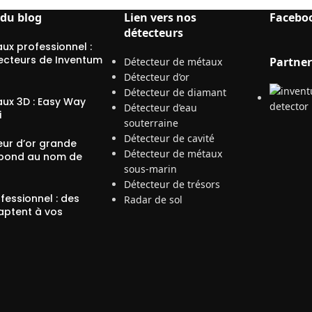
 du blog
Lien vers nos
Facebo
détecteurs
ux professionnel :
ecteurs de Inventum
Partner
Détecteur de métaux
Détecteur d’or
Détecteur de diamant
ux 3D : Easy Way
Détecteur d’eau
i
souterraine
Détecteur de cavité
eur d’or grande
Détecteur de métaux
pond au nom de
sous-marin
Détecteur de trésors
fessionnel : des
Radar de sol
aptent à vos