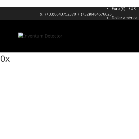
Euro (€) - EUR
&
(+33)0643752370
/
(+32)0484676625
Dollar américai
00x