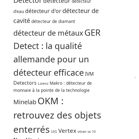
Detector
détecteur
détecteur
détecteur de
détecteur d'or
d'eau
cavité
détecteur de diamant
GER
détecteur de métaux
Detect : la qualité
allemande pour un
détecteur efficace
IVM
Detectors
Makro : détecteur de
Lorenz
monnaie à la pointe de la technologie
OKM :
Minelab
retrouvez des objets
enterrés
Vertex
UIG
vitran vx 10