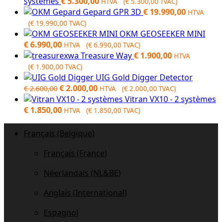
systèmes
€
5.300,00
HTVA (
€
5.300,00
TVAC)
Gepard GPR 3D
€
19.990,00
HTVA
(
€
19.990,00
TVAC)
OKM GEOSEEKER MINI
€
6.990,00
HTVA (
€
6.990,00
TVAC)
Treasure Way
€
1.900,00
HTVA
(
€
1.900,00
TVAC)
UIG Gold Digger Detector
Original
Current
€
2.000,00
€
2.600,00
HTVA (
€
2.000,00
TVAC)
price
price
Vitran VX10 - 2 systèmes
was:
is:
€
1.850,00
HTVA (
€
1.850,00
TVAC)
€ 2.600,00.
€ 2.000,00.
Français (Belgique)
Français (France)
Néerlandais (NL&BE)
Anglais (International)
Espagnol