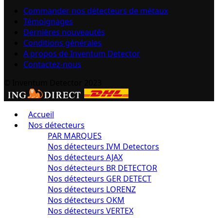
Commander nos détecteurs de métaux
Témoignages
Dernières nouveautés
Conditions générales
A propos de Inventum Detector
Contactez-nous
© Inventum Detector 2023
Accueil
Nos détecteurs
PAR MARQUES
Nos détecteurs IVM Detectors
Nos détecteurs AJAX
Nos détecteurs BR DETECTOR
Nos détecteurs GER DETECT
Nos détecteurs LORENZ
Nos détecteurs OKM
Nos détecteurs VERTEX