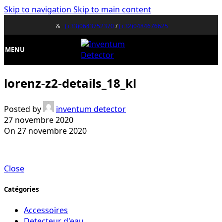
Skip to navigation
Skip to main content
&
(+33)0643752370
/
(+32)0484676625
MENU
lorenz-z2-details_18_kl
Posted by
inventum detector
27 novembre 2020
On 27 novembre 2020
Close
Catégories
Accessoires
Detecteur d'eau