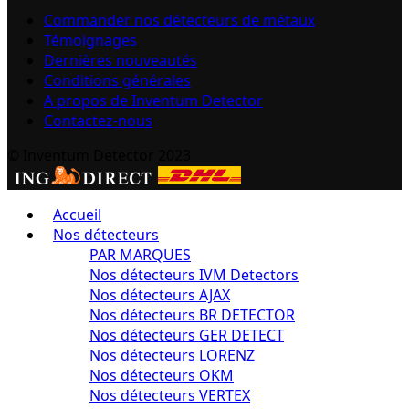
Commander nos détecteurs de métaux
Témoignages
Dernières nouveautés
Conditions générales
A propos de Inventum Detector
Contactez-nous
© Inventum Detector 2023
Accueil
Nos détecteurs
PAR MARQUES
Nos détecteurs IVM Detectors
Nos détecteurs AJAX
Nos détecteurs BR DETECTOR
Nos détecteurs GER DETECT
Nos détecteurs LORENZ
Nos détecteurs OKM
Nos détecteurs VERTEX