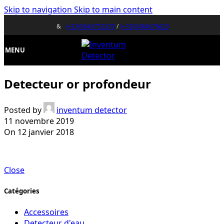
Skip to navigation
Skip to main content
&
(+33)0643752370
/
(+32)0484676625
MENU
Detecteur or profondeur
Posted by
inventum detector
11 novembre 2019
On 12 janvier 2018
Close
Catégories
Accessoires
Detecteur d'eau