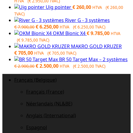
HTVA (
€
2.950,00
TVAC)
Uig pointer
€
260,00
HTVA (
€
260,00
TVAC)
River G - 3 systèmes
Original
Current
€
6.250,00
€
7.900,00
HTVA (
€
6.250,00
TVAC)
price
price
OKM Bionic X4
€
9.785,00
HTVA
was:
is:
(
€
9.785,00
TVAC)
€ 7.900,00.
€ 6.250,00.
MAKRO GOLD KRUZER
€
705,00
HTVA (
€
705,00
TVAC)
BR 50 Target Max – 2 systèmes
Original
Current
€
2.500,00
€
2.900,00
HTVA (
€
2.500,00
TVAC)
price
price
was:
is:
Français (Belgique)
€ 2.900,00.
€ 2.500,00.
Français (France)
Néerlandais (NL&BE)
Anglais (International)
Espagnol