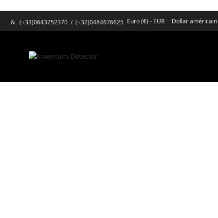
Euro (€) - EUR
Dollar américain
&
(+33)0643752370
/
(+32)0484676625