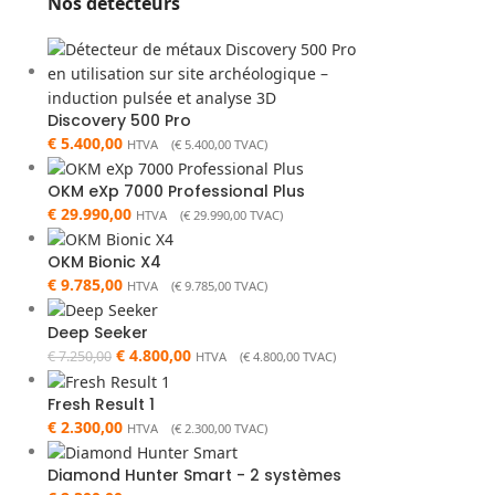
Nos détecteurs
Discovery 500 Pro
€
5.400,00
HTVA (
€
5.400,00
TVAC)
OKM eXp 7000 Professional Plus
€
29.990,00
HTVA (
€
29.990,00
TVAC)
OKM Bionic X4
€
9.785,00
HTVA (
€
9.785,00
TVAC)
Deep Seeker
€
4.800,00
€
7.250,00
HTVA (
€
4.800,00
TVAC)
Fresh Result 1
€
2.300,00
HTVA (
€
2.300,00
TVAC)
Diamond Hunter Smart - 2 systèmes