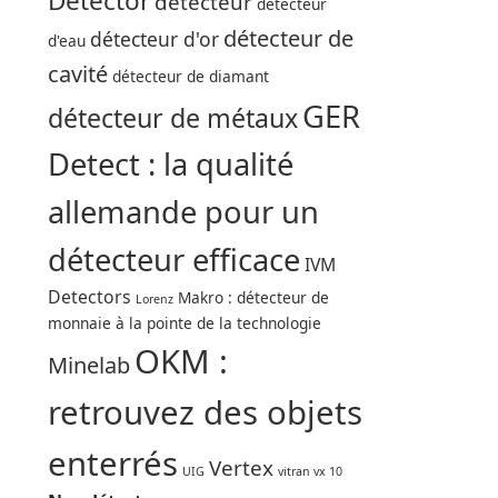
Detector
détecteur
détecteur
détecteur de
détecteur d'or
d'eau
cavité
détecteur de diamant
GER
détecteur de métaux
Detect : la qualité
allemande pour un
détecteur efficace
IVM
Detectors
Makro : détecteur de
Lorenz
monnaie à la pointe de la technologie
OKM :
Minelab
retrouvez des objets
enterrés
Vertex
UIG
vitran vx 10