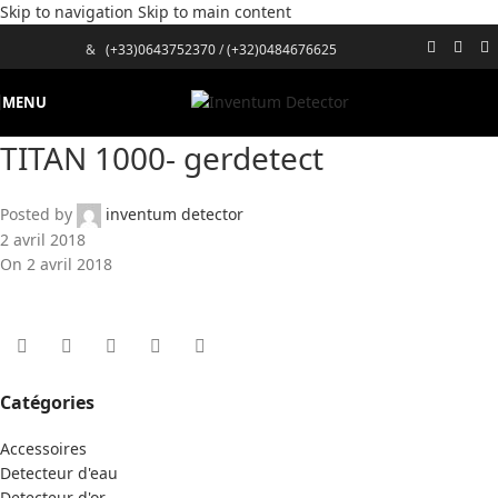
Skip to navigation
Skip to main content
&
(+33)0643752370
/
(+32)0484676625
MENU
TITAN 1000- gerdetect
Posted by
inventum detector
2 avril 2018
On 2 avril 2018
Catégories
Accessoires
Detecteur d'eau
Detecteur d'or