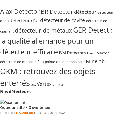
Ajax Detector
BR Detector
détecteur
détecteur
détecteur de cavité
détecteur d'or
d'eau
détecteur de
GER Detect :
détecteur de métaux
diamant
la qualité allemande pour un
détecteur efficace
IVM Detectors
Makro :
Lorenz
Minelab
détecteur de monnaie à la pointe de la technologie
OKM : retrouvez des objets
enterrés
Vertex
UIG
vitran vx 10
Nos détecteurs
Quantum Lite - 3 systèmes
€
5.200,00
€
5.800,00
HTVA (
€
5.200,00
TVAC)