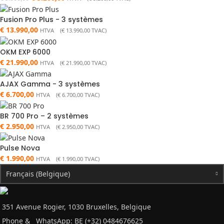
Fusion Pro Plus - 3 systèmes
€
13.990,00
HTVA (
€
13.990,00
TVAC)
OKM EXP 6000
€
21.990,00
HTVA (
€
21.990,00
TVAC)
AJAX Gamma - 3 systèmes
€
6.700,00
HTVA (
€
6.700,00
TVAC)
BR 700 Pro – 2 systèmes
€
2.950,00
HTVA (
€
2.950,00
TVAC)
Pulse Nova
€
1.990,00
HTVA (
€
1.990,00
TVAC)
Français (Belgique)
351 Avenue Rogier, 1030 Bruxelles, Belgique
Phone &
WhatsApp: BE (+32) 0484676625