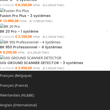
€
6.250,00
€
7.900,00
HTVA (
€
6.250,00
TVAC)
Fusion Pro Plus - 3 systèmes
€
13.990,00
HTVA (
€
13.990,00
TVAC)
BR 20 Pro – 1 système
€
2.100,00
€
2.400,00
HTVA (
€
2.100,00
TVAC)
BR 950 Professionnel – 4 Systèmes
€
6.250,00
HTVA (
€
6.250,00
TVAC)
UIG GROUND SCANNER DETECTOR - 3 systèmes
€
2.950,00
€
3.750,00
HTVA (
€
2.950,00
TVAC)
Français (Belgique)
Français (France)
Néerlandais (NL&BE)
Anglais (International)