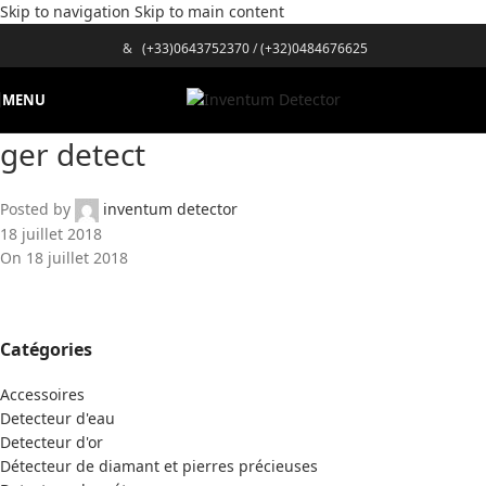
Skip to navigation
Skip to main content
&
(+33)0643752370
/
(+32)0484676625
MENU
ger detect
Posted by
inventum detector
18 juillet 2018
On 18 juillet 2018
Catégories
Accessoires
Detecteur d'eau
Detecteur d'or
Détecteur de diamant et pierres précieuses