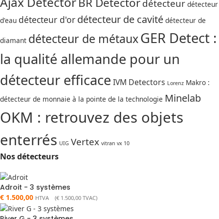
Ajax Detector
BR Detector
détecteur
détecteur
détecteur de cavité
détecteur d'or
d'eau
détecteur de
GER Detect :
détecteur de métaux
diamant
la qualité allemande pour un
détecteur efficace
IVM Detectors
Makro :
Lorenz
Minelab
détecteur de monnaie à la pointe de la technologie
OKM : retrouvez des objets
enterrés
Vertex
UIG
vitran vx 10
Nos détecteurs
Adroit - 3 systèmes
€
1.500,00
HTVA (
€
1.500,00
TVAC)
River G - 3 systèmes