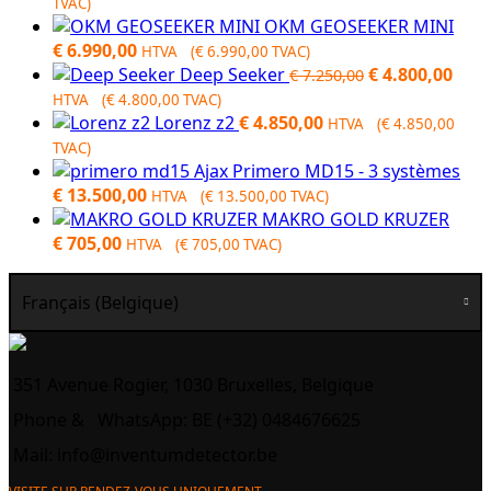
TVAC)
OKM GEOSEEKER MINI
€
6.990,00
HTVA (
€
6.990,00
TVAC)
Original
Curr
Deep Seeker
€
4.800,00
€
7.250,00
price
pric
HTVA (
€
4.800,00
TVAC)
was:
is:
Lorenz z2
€
4.850,00
HTVA (
€
4.850,00
€ 7.250,00.
€ 4.
TVAC)
Ajax Primero MD15 - 3 systèmes
€
13.500,00
HTVA (
€
13.500,00
TVAC)
MAKRO GOLD KRUZER
€
705,00
HTVA (
€
705,00
TVAC)
Français (Belgique)
351 Avenue Rogier, 1030 Bruxelles, Belgique
Phone &
WhatsApp: BE (+32) 0484676625
Mail:
info@inventumdetector.be