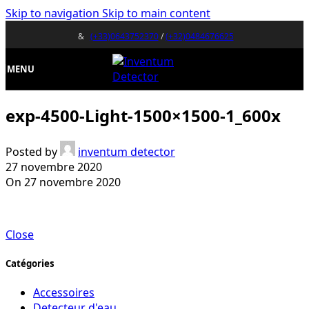
Skip to navigation
Skip to main content
&
(+33)0643752370
/
(+32)0484676625
MENU
exp-4500-Light-1500×1500-1_600x
Posted by
inventum detector
27 novembre 2020
On 27 novembre 2020
Close
Catégories
Accessoires
Detecteur d'eau