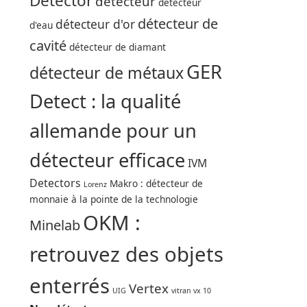
Detector
détecteur
détecteur
détecteur de
détecteur d'or
d'eau
cavité
détecteur de diamant
GER
détecteur de métaux
Detect : la qualité
allemande pour un
détecteur efficace
IVM
Detectors
Makro : détecteur de
Lorenz
monnaie à la pointe de la technologie
OKM :
Minelab
retrouvez des objets
enterrés
Vertex
UIG
vitran vx 10