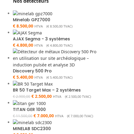
Nos détecteurs
Minelab GPZ7000
€
8.500,00
HTVA (
€
8.500,00
TVAC)
AJAX Segma - 3 systèmes
€
4.800,00
HTVA (
€
4.800,00
TVAC)
Discovery 500 Pro
€
5.400,00
HTVA (
€
5.400,00
TVAC)
BR 50 Target Max – 2 systèmes
€
2.500,00
€
2.900,00
HTVA (
€
2.500,00
TVAC)
TITAN GER 1000
€
7.000,00
€
11.500,00
HTVA (
€
7.000,00
TVAC)
MINELAB SDC2300