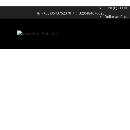
Euro (€) - EUR
&
(+33)0643752370
/
(+32)0484676625
Dollar américai