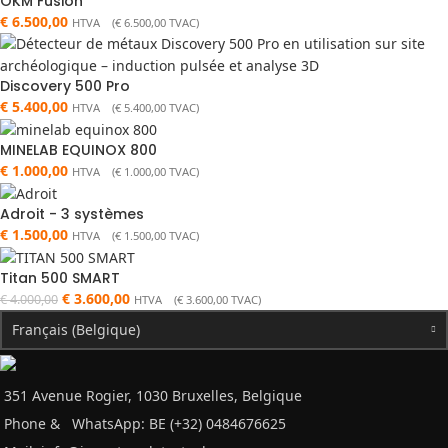
OKM Fusion
€
6.500,00
HTVA (
€
6.500,00
TVAC)
Discovery 500 Pro
€
5.400,00
HTVA (
€
5.400,00
TVAC)
MINELAB EQUINOX 800
€
1.000,00
HTVA (
€
1.000,00
TVAC)
Adroit - 3 systèmes
€
1.500,00
HTVA (
€
1.500,00
TVAC)
Titan 500 SMART
€
3.600,00
€
4.000,00
HTVA (
€
3.600,00
TVAC)
Français (Belgique)
351 Avenue Rogier, 1030 Bruxelles, Belgique
Phone &
WhatsApp: BE (+32) 0484676625