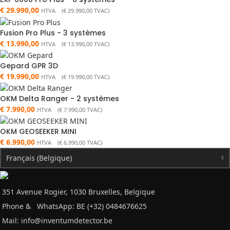
€
29.990,00
HTVA (
€
29.990,00
TVAC)
Fusion Pro Plus - 3 systèmes
€
13.990,00
HTVA (
€
13.990,00
TVAC)
Gepard GPR 3D
€
19.990,00
HTVA (
€
19.990,00
TVAC)
OKM Delta Ranger - 2 systèmes
€
7.990,00
HTVA (
€
7.990,00
TVAC)
OKM GEOSEEKER MINI
€
6.990,00
HTVA (
€
6.990,00
TVAC)
Français (Belgique)
351 Avenue Rogier, 1030 Bruxelles, Belgique
Phone &
WhatsApp: BE (+32) 0484676625
Mail:
info@inventumdetector.be