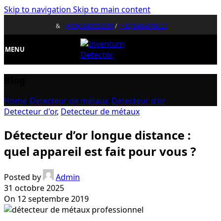
Skip to navigation
Skip to main content
&
(+33)0643752370
/
(+32)0484676625
MENU
Blog
Home
/
Detecteur de métaux
/
Detecteur d'or
Detecteur d'or
,
Detecteur de métaux
Détecteur d’or longue distance :
quel appareil est fait pour vous ?
Posted by
Admin
31 octobre 2025
On 12 septembre 2019