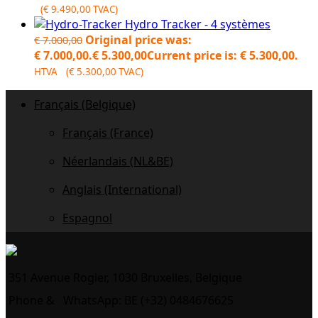
(
€
9.490,00
TVAC)
Hydro Tracker - 4 systèmes
Original price was:
€
7.000,00
€ 7.000,00.
€
5.300,00
Current price is: € 5.300,00.
HTVA (
€
5.300,00
TVAC)
Français (Belgique)
Français (France)
Néerlandais (NL&BE)
Anglais (International)
Espagnol
351 Avenue Rogier, 1030 Bruxelles, Belgique
Phone &
WhatsApp: BE (+32) 0484676625