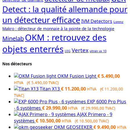
Detect : la qualité allemande pour
un détecteur efficace
IVM Detectors
Lorenz
Makro : détecteur de monnaie à la pointe de la technologie
OKM : retrouvez des
Minelab
objets enterrés
Vertex
UIG
vitran vx 10
Nos détecteurs
OKM Fusion Light
€
5.490,00
HTVA (
€
5.490,00
TVAC)
Titan X13
€
11.200,00
HTVA (
€
11.200,00
TVAC)
EXP 6000 Pro Plus
- 6 systèmes
€
29.990,00
HTVA (
€
29.990,00
TVAC)
AJAX Primero - 9
systèmes
€
10.500,00
HTVA (
€
10.500,00
TVAC)
OKM GEOSEEKER
€
9.490,00
HTVA