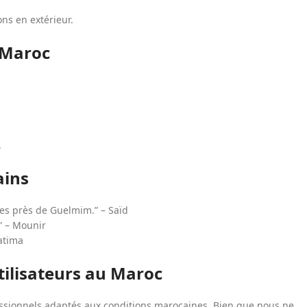
ons en extérieur.
u Maroc
.
.
ains
ues près de Guelmim.” – Saïd
.” – Mounir
atima
tilisateurs au Maroc
sionnels adaptés aux conditions marocaines. Bien que nous ne