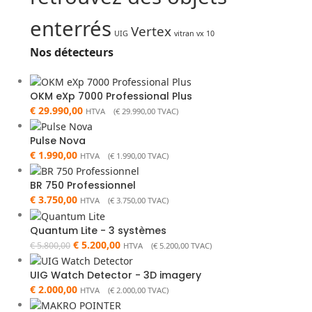
enterrés
Vertex
UIG
vitran vx 10
Nos détecteurs
OKM eXp 7000 Professional Plus
€
29.990,00
HTVA (
€
29.990,00
TVAC)
Pulse Nova
€
1.990,00
HTVA (
€
1.990,00
TVAC)
BR 750 Professionnel
€
3.750,00
HTVA (
€
3.750,00
TVAC)
Quantum Lite - 3 systèmes
€
5.200,00
€
5.800,00
HTVA (
€
5.200,00
TVAC)
UIG Watch Detector - 3D imagery
€
2.000,00
HTVA (
€
2.000,00
TVAC)