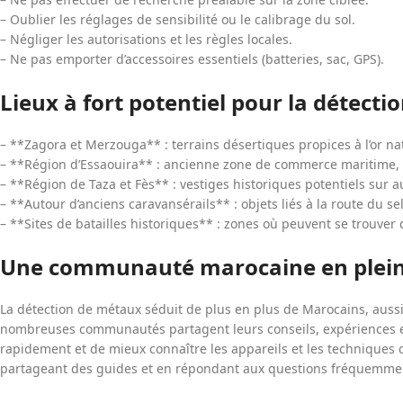
– Oublier les réglages de sensibilité ou le calibrage du sol.
– Négliger les autorisations et les règles locales.
– Ne pas emporter d’accessoires essentiels (batteries, sac, GPS).
Lieux à fort potentiel pour la détect
– **Zagora et Merzouga** : terrains désertiques propices à l’or nat
– **Région d’Essaouira** : ancienne zone de commerce maritime, r
– **Région de Taza et Fès** : vestiges historiques potentiels sur a
– **Autour d’anciens caravansérails** : objets liés à la route du sel 
– **Sites de batailles historiques** : zones où peuvent se trouver 
Une communauté marocaine en plein
La détection de métaux séduit de plus en plus de Marocains, aussi 
nombreuses communautés partagent leurs conseils, expériences et
rapidement et de mieux connaître les appareils et les techniques
partageant des guides et en répondant aux questions fréquemmen