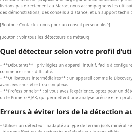
livrions pas directement au Maroc, nous accompagnons les utilisat
des démonstrations, des conseils à distance, et un support techni
[Bouton : Contactez-nous pour un conseil personnalisé]
[Bouton : Voir tous les détecteurs de métaux]
Quel détecteur selon votre profil d’uti
– **Débutants** : privilégiez un appareil intuitif, facile à configu
commencer sans difficulté.
– **Utilisateurs intermédiaires** : un appareil comme le Discovery
avancées sans être trop complexe.
– **Professionnels** : si vous avez l’expérience, optez pour un
ou le Primero AJAX, qui permettent une analyse précise et en prof
Erreurs à éviter lors de la détection 
– Utiliser un détecteur inadapté au type de terrain (sols minéralisé
– Ne pas effectuer de recherche préalable sur la zone ciblée.