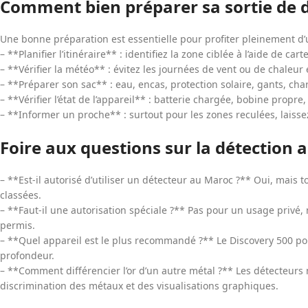
Comment bien préparer sa sortie de 
Une bonne préparation est essentielle pour profiter pleinement d
– **Planifier l’itinéraire** : identifiez la zone ciblée à l’aide de ca
– **Vérifier la météo** : évitez les journées de vent ou de chaleur
– **Préparer son sac** : eau, encas, protection solaire, gants, cha
– **Vérifier l’état de l’appareil** : batterie chargée, bobine propre,
– **Informer un proche** : surtout pour les zones reculées, laisse
Foire aux questions sur la détection
– **Est-il autorisé d’utiliser un détecteur au Maroc ?** Oui, mais t
classées.
– **Faut-il une autorisation spéciale ?** Pas pour un usage privé, m
permis.
– **Quel appareil est le plus recommandé ?** Le Discovery 500 pour
profondeur.
– **Comment différencier l’or d’un autre métal ?** Les détecteur
discrimination des métaux et des visualisations graphiques.