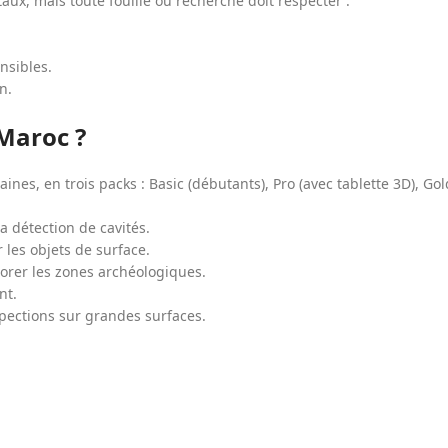
aux, mais toute fouille ou recherche doit respecter :
nsibles.
n.
Maroc ?
nes, en trois packs : Basic (débutants), Pro (avec tablette 3D), Gol
a détection de cavités.
 les objets de surface.
orer les zones archéologiques.
nt.
pections sur grandes surfaces.