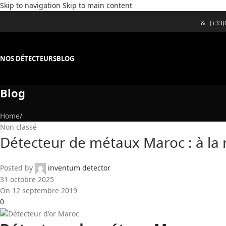
Skip to navigation
Skip to main content
&
(+33
NOS DÉTECTEURS
BLOG
Blog
Home
/
Non classé
Détecteur de métaux Maroc : à la
Posted by
inventum detector
31 octobre 2025
On 12 septembre 2019
0