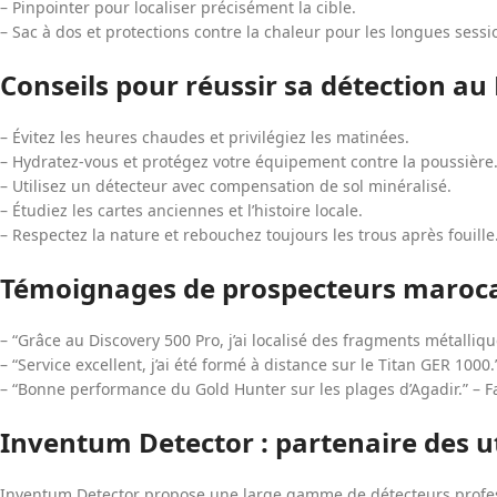
– Pinpointer pour localiser précisément la cible.
– Sac à dos et protections contre la chaleur pour les longues sessi
Conseils pour réussir sa détection a
– Évitez les heures chaudes et privilégiez les matinées.
– Hydratez-vous et protégez votre équipement contre la poussière
– Utilisez un détecteur avec compensation de sol minéralisé.
– Étudiez les cartes anciennes et l’histoire locale.
– Respectez la nature et rebouchez toujours les trous après fouille
Témoignages de prospecteurs maroc
– “Grâce au Discovery 500 Pro, j’ai localisé des fragments métalliq
– “Service excellent, j’ai été formé à distance sur le Titan GER 1000
– “Bonne performance du Gold Hunter sur les plages d’Agadir.” – F
Inventum Detector : partenaire des u
Inventum Detector propose une large gamme de détecteurs profes