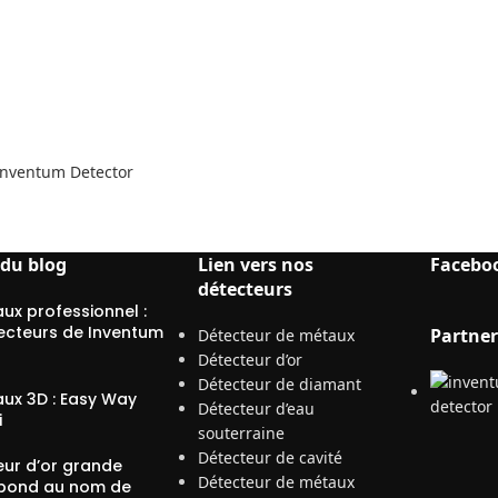
 Inventum Detector
 du blog
Lien vers nos
Facebo
détecteurs
ux professionnel :
ecteurs de Inventum
Partner
Détecteur de métaux
Détecteur d’or
Détecteur de diamant
ux 3D : Easy Way
Détecteur d’eau
i
souterraine
Détecteur de cavité
eur d’or grande
Détecteur de métaux
pond au nom de