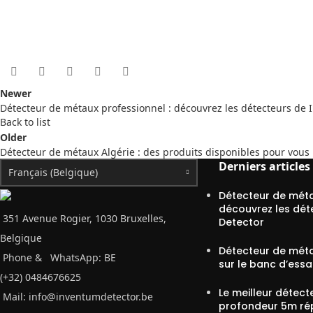
Newer
Détecteur de métaux professionnel : découvrez les détecteurs de
Back to list
Older
Détecteur de métaux Algérie : des produits disponibles pour vous
Derniers articles
Français (Belgique)
Détecteur de méta
découvrez les dét
351 Avenue Rogier, 1030 Bruxelles,
Detector
Belgique
Détecteur de méta
Phone &
WhatsApp: BE
sur le banc d’essa
(+32) 0484676625
Le meilleur détect
Mail:
info@inventumdetector.be
profondeur 5m ré