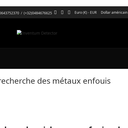
Euro (€) - EUR
Dollar américain
)0643752370
/
(+32)0484676625
 recherche des métaux enfouis