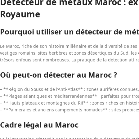
Détecteur de métaux Maroc : exp
Royaume
Pourquoi utiliser un détecteur de mé
Le Maroc, riche de son histoire millénaire et de la diversité de se
vestiges romains, sites berbères et zones désertiques du Sud, les 
trésors enfouis sont nombreuses. La pratique de la détection attire
Où peut-on détecter au Maroc ?
– **Région du Souss et de l’Anti-Atlas** : zones aurifères connues,
– **Plages atlantiques et méditerranéennes** : parfaites pour tro
– **Hauts plateaux et montagnes du Rif** : zones riches en histoir
– **Palmeraies et anciens campements nomades** : sites propices à
Cadre légal au Maroc