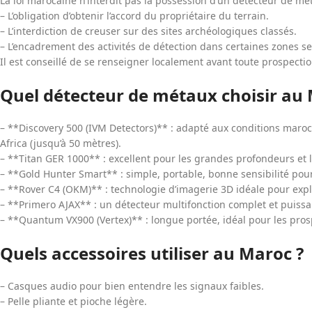
La loi marocaine n’interdit pas la possession d’un détecteur de mét
– L’obligation d’obtenir l’accord du propriétaire du terrain.
– L’interdiction de creuser sur des sites archéologiques classés.
– L’encadrement des activités de détection dans certaines zones se
Il est conseillé de se renseigner localement avant toute prospectio
Quel détecteur de métaux choisir au 
– **Discovery 500 (IVM Detectors)** : adapté aux conditions marocai
Africa (jusqu’à 50 mètres).
– **Titan GER 1000** : excellent pour les grandes profondeurs et l
– **Gold Hunter Smart** : simple, portable, bonne sensibilité pour
– **Rover C4 (OKM)** : technologie d’imagerie 3D idéale pour expl
– **Primero AJAX** : un détecteur multifonction complet et puissa
– **Quantum VX900 (Vertex)** : longue portée, idéal pour les pros
Quels accessoires utiliser au Maroc ?
– Casques audio pour bien entendre les signaux faibles.
– Pelle pliante et pioche légère.