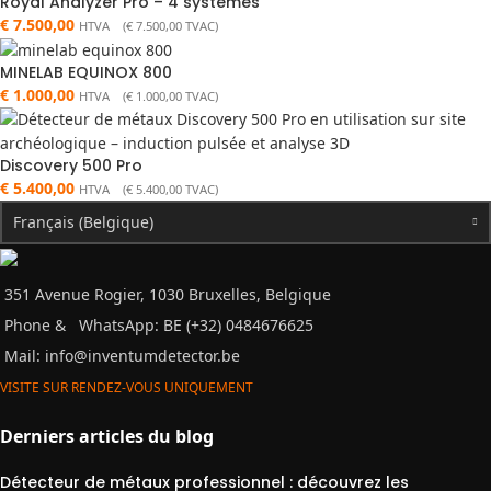
Royal Analyzer Pro – 4 systèmes
€
7.500,00
HTVA (
€
7.500,00
TVAC)
MINELAB EQUINOX 800
€
1.000,00
HTVA (
€
1.000,00
TVAC)
Discovery 500 Pro
€
5.400,00
HTVA (
€
5.400,00
TVAC)
Français (Belgique)
351 Avenue Rogier, 1030 Bruxelles, Belgique
Phone &
WhatsApp: BE (+32) 0484676625
Mail:
info@inventumdetector.be
VISITE SUR RENDEZ-VOUS UNIQUEMENT
Derniers articles du blog
Détecteur de métaux professionnel : découvrez les