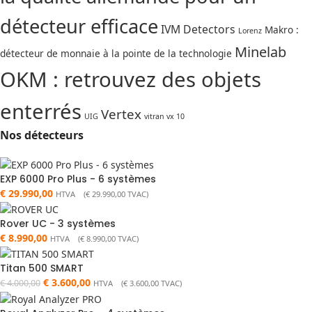
détecteur efficace
IVM Detectors
Makro :
Lorenz
Minelab
détecteur de monnaie à la pointe de la technologie
OKM : retrouvez des objets
enterrés
Vertex
UIG
vitran vx 10
Nos détecteurs
EXP 6000 Pro Plus - 6 systèmes
€
29.990,00
HTVA (
€
29.990,00
TVAC)
Rover UC - 3 systèmes
€
8.990,00
HTVA (
€
8.990,00
TVAC)
Titan 500 SMART
€
3.600,00
€
4.000,00
HTVA (
€
3.600,00
TVAC)