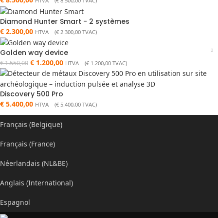
HTVA (
€
8.500,00
TVAC)
Diamond Hunter Smart - 2 systèmes
€
2.300,00
HTVA (
€
2.300,00
TVAC)
Golden way device
€
1.200,00
€
1.550,00
HTVA (
€
1.200,00
TVAC)
Discovery 500 Pro
€
5.400,00
HTVA (
€
5.400,00
TVAC)
Français (Belgique)
Français (France)
Néerlandais (NL&BE)
Anglais (International)
Espagnol