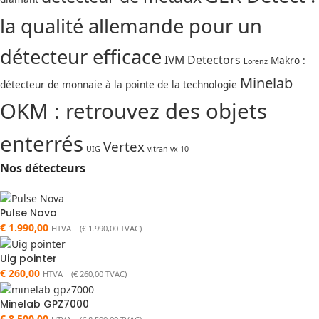
la qualité allemande pour un
détecteur efficace
IVM Detectors
Makro :
Lorenz
Minelab
détecteur de monnaie à la pointe de la technologie
OKM : retrouvez des objets
enterrés
Vertex
UIG
vitran vx 10
Nos détecteurs
Pulse Nova
€
1.990,00
HTVA (
€
1.990,00
TVAC)
Uig pointer
€
260,00
HTVA (
€
260,00
TVAC)
Minelab GPZ7000
€
8.500,00