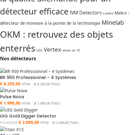
détecteur efficace
IVM Detectors
Makro :
Lorenz
Minelab
détecteur de monnaie à la pointe de la technologie
OKM : retrouvez des objets
enterrés
Vertex
UIG
vitran vx 10
Nos détecteurs
BR 950 Professionnel – 4 Systèmes
€
6.250,00
HTVA (
€
6.250,00
TVAC)
Pulse Nova
€
1.990,00
HTVA (
€
1.990,00
TVAC)
UIG Gold Digger Detector
€
2.000,00
€
2.600,00
HTVA (
€
2.000,00
TVAC)