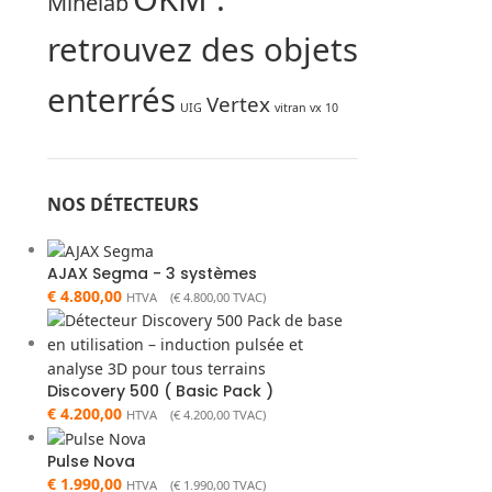
Minelab
retrouvez des objets
enterrés
Vertex
UIG
vitran vx 10
NOS DÉTECTEURS
AJAX Segma - 3 systèmes
€
4.800,00
HTVA (
€
4.800,00
TVAC)
Discovery 500 ( Basic Pack )
€
4.200,00
HTVA (
€
4.200,00
TVAC)
Pulse Nova
€
1.990,00
HTVA (
€
1.990,00
TVAC)