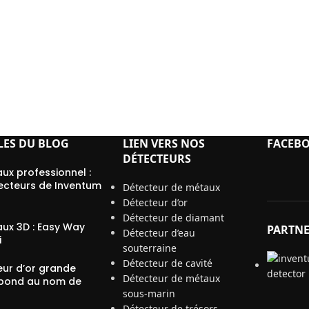
LES DU BLOG
LIEN VERS NOS
FACEB
DÉTECTEURS
ux professionnel :
ecteurs de Inventum
Détecteur de métaux
Détecteur d’or
Détecteur de diamant
ux 3D : Easy Way
PARTN
Détecteur d’eau
i
souterraine
Détecteur de cavité
eur d’or grande
Détecteur de métaux
pond au nom de
sous-marin
Détecteur de trésors