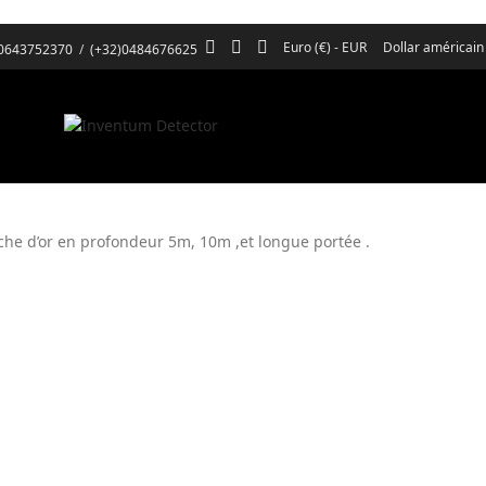
Euro (€) - EUR
Dollar américain
)0643752370
/
(+32)0484676625
che d’or en profondeur 5m, 10m ,et longue portée .