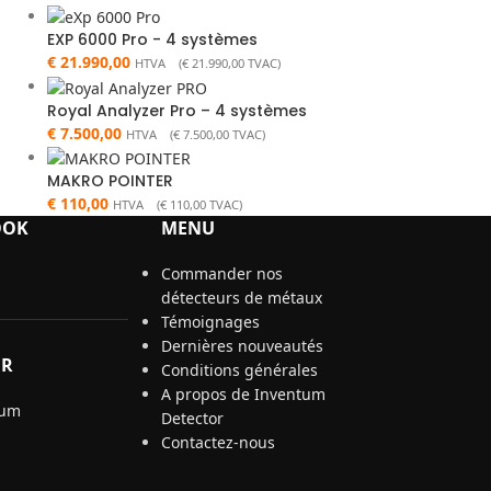
EXP 6000 Pro - 4 systèmes
€
21.990,00
HTVA (
€
21.990,00
TVAC)
Royal Analyzer Pro – 4 systèmes
€
7.500,00
HTVA (
€
7.500,00
TVAC)
MAKRO POINTER
€
110,00
HTVA (
€
110,00
TVAC)
OOK
MENU
Commander nos
détecteurs de métaux
Témoignages
Dernières nouveautés
ER
Conditions générales
A propos de Inventum
Detector
Contactez-nous