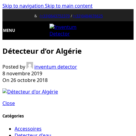
Skip to navigation
Skip to main content
&
(+33)0643752370
/
(+32)0484676625
MENU
Détecteur d’or Algérie
Posted by
inventum detector
8 novembre 2019
On 26 octobre 2018
Close
Catégories
Accessoires
Detecteur d'eau