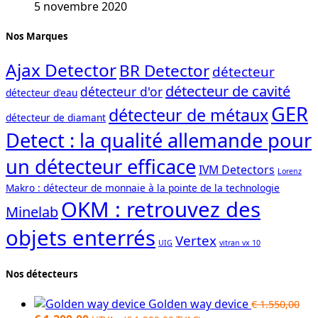
5 novembre 2020
Nos Marques
Ajax Detector
BR Detector
détecteur
détecteur de cavité
détecteur d'or
détecteur d'eau
GER
détecteur de métaux
détecteur de diamant
Detect : la qualité allemande pour
un détecteur efficace
IVM Detectors
Lorenz
Makro : détecteur de monnaie à la pointe de la technologie
OKM : retrouvez des
Minelab
objets enterrés
Vertex
UIG
vitran vx 10
Nos détecteurs
Golden way device
€
1.550,00