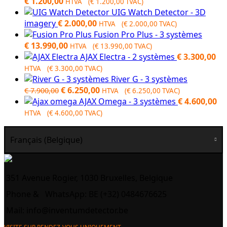
Original
Current
€
1.200,00
HTVA (
€
1.200,00
TVAC)
price
price
UIG Watch Detector - 3D
was:
is:
imagery
€
2.000,00
HTVA (
€
2.000,00
TVAC)
€ 1.550,00.
€ 1.200,00.
Fusion Pro Plus - 3 systèmes
€
13.990,00
HTVA (
€
13.990,00
TVAC)
AJAX Electra - 2 systèmes
€
3.300,00
HTVA (
€
3.300,00
TVAC)
River G - 3 systèmes
Original
Current
€
6.250,00
€
7.900,00
HTVA (
€
6.250,00
TVAC)
price
price
AJAX Omega - 3 systèmes
€
4.600,00
was:
is:
HTVA (
€
4.600,00
TVAC)
€ 7.900,00.
€ 6.250,00.
Français (Belgique)
351 Avenue Rogier, 1030 Bruxelles, Belgique
Phone &
WhatsApp: BE (+32) 0484676625
Mail:
info@inventumdetector.be