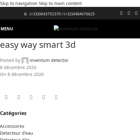
Skip to navigation
Skip to main content
&
(+33)0643752370
/
(+32)0484676625
MENU
easy way smart 3d
Posted by
inventum detector
8 décembre 2020
On 8 décembre 2020
Catégories
Accessoires
Detecteur d'eau
Detecteur d'or