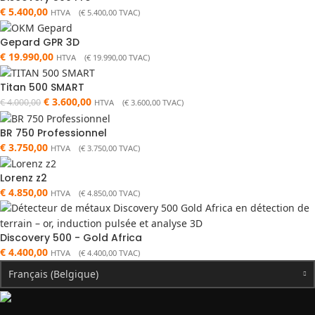
€
5.400,00
HTVA (
€
5.400,00
TVAC)
Gepard GPR 3D
€
19.990,00
HTVA (
€
19.990,00
TVAC)
Titan 500 SMART
€
3.600,00
€
4.000,00
HTVA (
€
3.600,00
TVAC)
BR 750 Professionnel
€
3.750,00
HTVA (
€
3.750,00
TVAC)
Lorenz z2
€
4.850,00
HTVA (
€
4.850,00
TVAC)
Discovery 500 - Gold Africa
€
4.400,00
HTVA (
€
4.400,00
TVAC)
Français (Belgique)