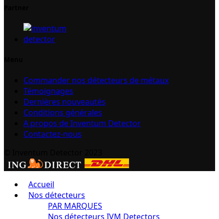
Partner
Menu
Commander nos détecteurs de métaux
Témoignages
Dernières nouveautés
Conditions générales
A propos de Inventum Detector
Contactez-nous
© Inventum Detector 2023
Accueil
Nos détecteurs
PAR MARQUES
Nos détecteurs IVM Detectors