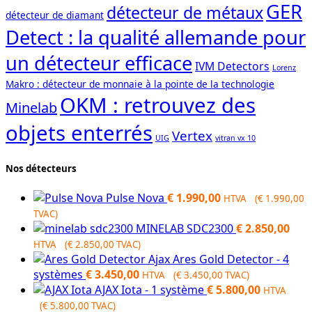
GER
détecteur de métaux
détecteur de diamant
Detect : la qualité allemande pour
un détecteur efficace
IVM Detectors
Lorenz
Makro : détecteur de monnaie à la pointe de la technologie
OKM : retrouvez des
Minelab
objets enterrés
Vertex
UIG
vitran vx 10
Nos détecteurs
Pulse Nova
€
1.990,00
HTVA (
€
1.990,00
TVAC)
MINELAB SDC2300
€
2.850,00
HTVA (
€
2.850,00
TVAC)
Ajax Ares Gold Detector - 4
systèmes
€
3.450,00
HTVA (
€
3.450,00
TVAC)
AJAX Iota - 1 système
€
5.800,00
HTVA
(
€
5.800,00
TVAC)