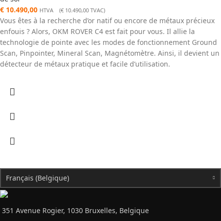
€
10.490,00
HTVA (
€
10.490,00
TVAC)
Vous êtes à la recherche d’or natif ou encore de métaux précieux
enfouis ? Alors, OKM ROVER C4 est fait pour vous. Il allie la
technologie de pointe avec les modes de fonctionnement Ground
Scan, Pinpointer, Mineral Scan, Magnétomètre. Ainsi, il devient un
détecteur de métaux pratique et facile d’utilisation.
Français (Belgique)
351 Avenue Rogier, 1030 Bruxelles, Belgique