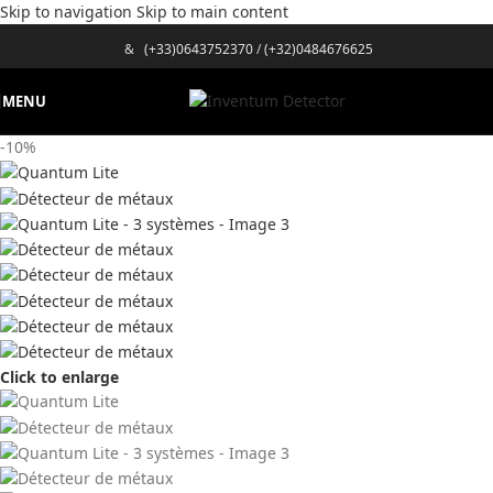
Skip to navigation
Skip to main content
&
(+33)0643752370
/
(+32)0484676625
MENU
-10%
Click to enlarge