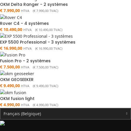
OKM Delta Ranger - 2 systèmes
€
7.990,00
HTVA (
€
7.990,00
TVAC)
Rover C4 - 4 systèmes
€
10.490,00
HTVA (
€
10.490,00
TVAC)
EXP 5500 Professional - 3 systèmes
€
16.990,00
HTVA (
€
16.990,00
TVAC)
Fusion Pro - 2 systèmes
€
7.500,00
HTVA (
€
7.500,00
TVAC)
OKM GEOSEEKER
€
9.490,00
HTVA (
€
9.490,00
TVAC)
OKM fusion light
€
4.990,00
HTVA (
€
4.990,00
TVAC)
Français (Belgique)