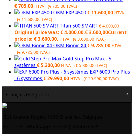
€
705,00
HTVA (
€
705,00
TVAC)
OKM EXP 4500
€
11.600,00
HTVA
(
€
11.600,00
TVAC)
Titan 500 SMART
€
4.000,00
Original price was: € 4.000,00.
€
3.600,00
Current
price is: € 3.600,00.
HTVA (
€
3.600,00
TVAC)
OKM Bionic X4
€
9.785,00
HTVA
(
€
9.785,00
TVAC)
Gold Step Pro Max - 5
systèmes
€
5.300,00
HTVA (
€
5.300,00
TVAC)
EXP 6000 Pro Plus
- 6 systèmes
€
29.990,00
HTVA (
€
29.990,00
TVAC)
Français (Belgique)
351 Avenue Rogier, 1030 Bruxelles, Belgique
Phone &
WhatsApp: BE (+32) 0484676625