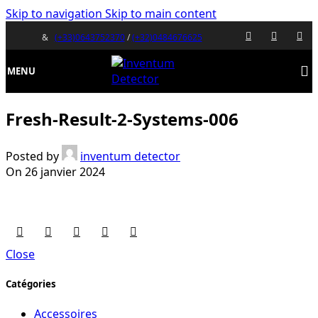
Skip to navigation
Skip to main content
&
(+33)0643752370
/
(+32)0484676625
MENU
Fresh-Result-2-Systems-006
Posted by
inventum detector
On 26 janvier 2024
Close
Catégories
Accessoires