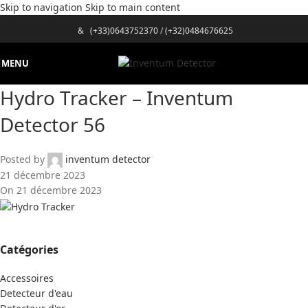
Skip to navigation
Skip to main content
&
(+33)0643752370
/
(+32)0484676625
MENU
Hydro Tracker – Inventum
Detector 56
Posted by
inventum detector
21 décembre 2023
On 21 décembre 2023
Catégories
Accessoires
Detecteur d'eau