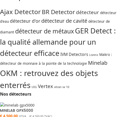
Ajax Detector
BR Detector
détecteur
détecteur
détecteur de cavité
détecteur d'or
d'eau
détecteur de
GER Detect :
détecteur de métaux
diamant
la qualité allemande pour un
détecteur efficace
IVM Detectors
Makro :
Lorenz
Minelab
détecteur de monnaie à la pointe de la technologie
OKM : retrouvez des objets
enterrés
Vertex
UIG
vitran vx 10
Nos détecteurs
MINELAB GPX5000
€
4.500,00
HTVA (
€
4.500,00
TVAC)