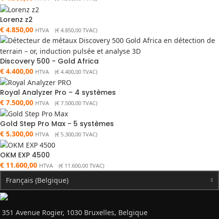
Lorenz z2
€
4.850,00
HTVA (
€
4.850,00
TVAC)
Discovery 500 - Gold Africa
€
4.400,00
HTVA (
€
4.400,00
TVAC)
Royal Analyzer Pro – 4 systèmes
€
7.500,00
HTVA (
€
7.500,00
TVAC)
Gold Step Pro Max - 5 systèmes
€
5.300,00
HTVA (
€
5.300,00
TVAC)
OKM EXP 4500
€
11.600,00
HTVA (
€
11.600,00
TVAC)
Français (Belgique)
351 Avenue Rogier, 1030 Bruxelles, Belgique