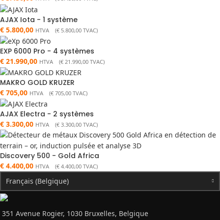
AJAX Iota - 1 système
€
5.800,00
HTVA (
€
5.800,00
TVAC)
EXP 6000 Pro - 4 systèmes
€
21.990,00
HTVA (
€
21.990,00
TVAC)
MAKRO GOLD KRUZER
€
705,00
HTVA (
€
705,00
TVAC)
AJAX Electra - 2 systèmes
€
3.300,00
HTVA (
€
3.300,00
TVAC)
Discovery 500 - Gold Africa
€
4.400,00
HTVA (
€
4.400,00
TVAC)
Français (Belgique)
351 Avenue Rogier, 1030 Bruxelles, Belgique