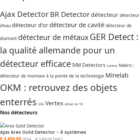
Ajax Detector
BR Detector
détecteur
détecteur
détecteur de cavité
détecteur d'or
d'eau
détecteur de
GER Detect :
détecteur de métaux
diamant
la qualité allemande pour un
détecteur efficace
IVM Detectors
Makro :
Lorenz
Minelab
détecteur de monnaie à la pointe de la technologie
OKM : retrouvez des objets
enterrés
Vertex
UIG
vitran vx 10
Nos détecteurs
Ajax Ares Gold Detector - 4 systèmes
€
3.450,00
HTVA (
€
3.450,00
TVAC)