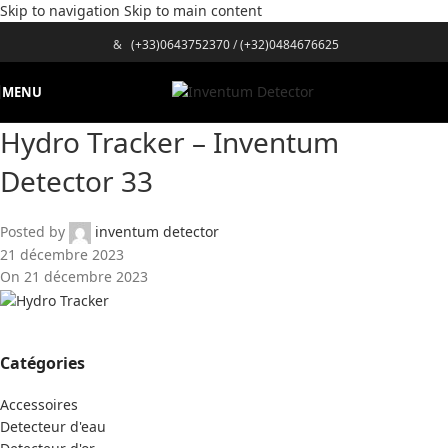
Skip to navigation
Skip to main content
&
(+33)0643752370
/
(+32)0484676625
MENU
Hydro Tracker – Inventum
Detector 33
Posted by
inventum detector
21 décembre 2023
On 21 décembre 2023
Catégories
Accessoires
Detecteur d'eau