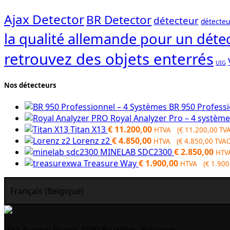
Ajax Detector
BR Detector
détecteur
détecteu
la qualité allemande pour un détec
retrouvez des objets enterrés
UIG
Nos détecteurs
BR 950 Profess
Royal Analyzer Pro – 4 systèm
Titan X13
€
11.200,00
HTVA (
€
11.200,00
TVA
Lorenz z2
€
4.850,00
HTVA (
€
4.850,00
TVAC
MINELAB SDC2300
€
2.850,00
HTV
Treasure Way
€
1.900,00
HTVA (
€
1.900
Français (Belgique)
351 Avenue Rogier, 1030 Bruxelles, Belgique