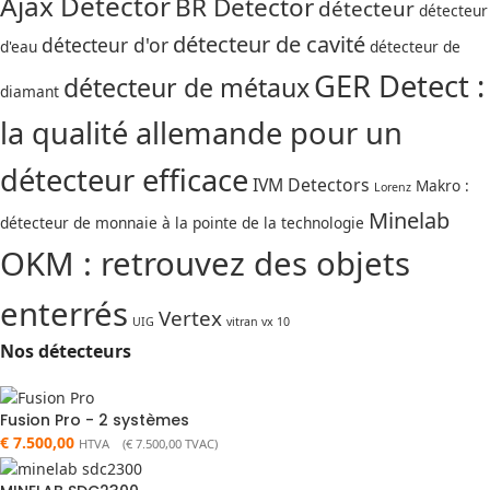
Ajax Detector
BR Detector
détecteur
détecteur
détecteur de cavité
détecteur d'or
d'eau
détecteur de
GER Detect :
détecteur de métaux
diamant
la qualité allemande pour un
détecteur efficace
IVM Detectors
Makro :
Lorenz
Minelab
détecteur de monnaie à la pointe de la technologie
OKM : retrouvez des objets
enterrés
Vertex
UIG
vitran vx 10
Nos détecteurs
Fusion Pro - 2 systèmes
€
7.500,00
HTVA (
€
7.500,00
TVAC)