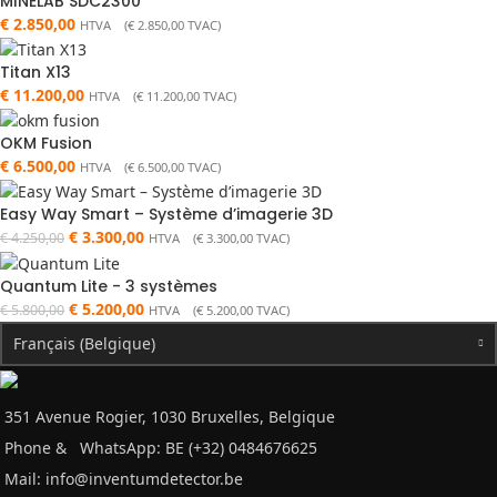
MINELAB SDC2300
€
2.850,00
HTVA (
€
2.850,00
TVAC)
Titan X13
€
11.200,00
HTVA (
€
11.200,00
TVAC)
OKM Fusion
€
6.500,00
HTVA (
€
6.500,00
TVAC)
Easy Way Smart – Système d’imagerie 3D
€
3.300,00
€
4.250,00
HTVA (
€
3.300,00
TVAC)
Quantum Lite - 3 systèmes
€
5.200,00
€
5.800,00
HTVA (
€
5.200,00
TVAC)
Français (Belgique)
351 Avenue Rogier, 1030 Bruxelles, Belgique
Phone &
WhatsApp: BE (+32) 0484676625
Mail:
info@inventumdetector.be