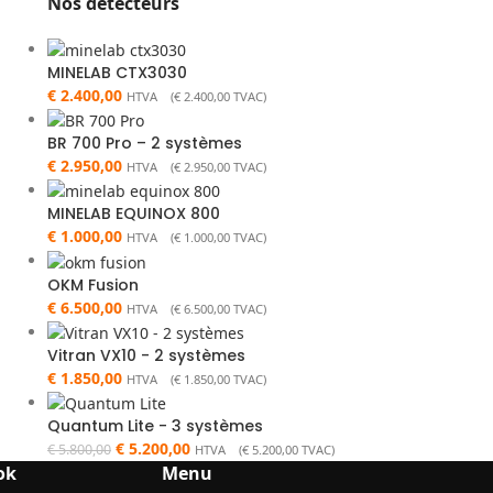
Nos détecteurs
MINELAB CTX3030
€
2.400,00
HTVA (
€
2.400,00
TVAC)
BR 700 Pro – 2 systèmes
€
2.950,00
HTVA (
€
2.950,00
TVAC)
MINELAB EQUINOX 800
€
1.000,00
HTVA (
€
1.000,00
TVAC)
OKM Fusion
€
6.500,00
HTVA (
€
6.500,00
TVAC)
Vitran VX10 - 2 systèmes
€
1.850,00
HTVA (
€
1.850,00
TVAC)
Quantum Lite - 3 systèmes
€
5.200,00
€
5.800,00
HTVA (
€
5.200,00
TVAC)
ok
Menu