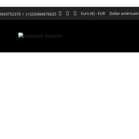
Euro (€) - EUR
Dollar américain
)0643752370
/
(+32)0484676625