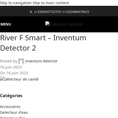
Skip to navigation
Skip to main content
&
(+33)0643752370
/
(+32)0484676625
MENU
River F Smart – Inventum
Detector 2
Posted by
inventum detector
16 juin 2023
On 16 juin 2023
Catégories
Accessoires
Detecteur d'eau