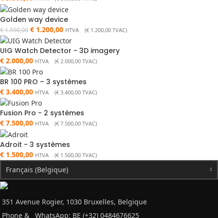
Golden way device
€
1.200,00
€
1.550,00
HTVA (
€
1.200,00
TVAC)
UIG Watch Detector - 3D imagery
€
2.000,00
HTVA (
€
2.000,00
TVAC)
BR 100 PRO – 3 systèmes
€
3.400,00
HTVA (
€
3.400,00
TVAC)
Fusion Pro - 2 systèmes
€
7.500,00
HTVA (
€
7.500,00
TVAC)
Adroit - 3 systèmes
€
1.500,00
HTVA (
€
1.500,00
TVAC)
Français (Belgique)
351 Avenue Rogier, 1030 Bruxelles, Belgique
Phone &
WhatsApp: BE (+32) 0484676625