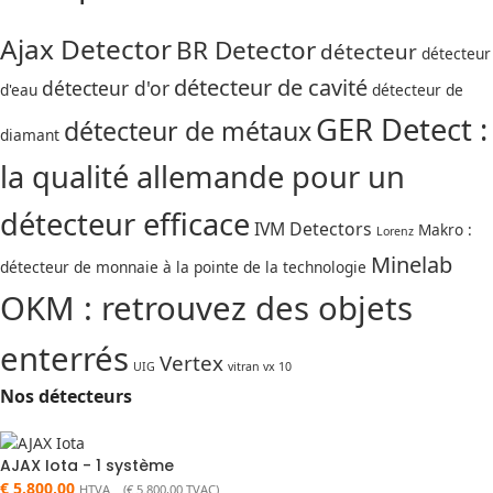
Ajax Detector
BR Detector
détecteur
détecteur
détecteur de cavité
détecteur d'or
d'eau
détecteur de
GER Detect :
détecteur de métaux
diamant
la qualité allemande pour un
détecteur efficace
IVM Detectors
Makro :
Lorenz
Minelab
détecteur de monnaie à la pointe de la technologie
OKM : retrouvez des objets
enterrés
Vertex
UIG
vitran vx 10
Nos détecteurs
AJAX Iota - 1 système
€
5.800,00
HTVA (
€
5.800,00
TVAC)