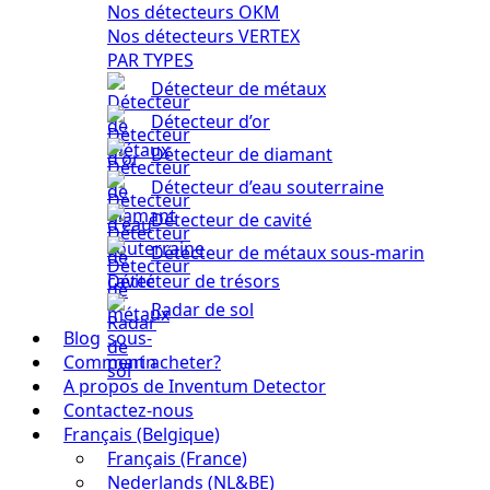
Nos détecteurs OKM
Nos détecteurs VERTEX
PAR TYPES
Détecteur de métaux
Détecteur d’or
Détecteur de diamant
Détecteur d’eau souterraine
Détecteur de cavité
Détecteur de métaux sous-marin
Détecteur de trésors
Radar de sol
Blog
Comment acheter?
A propos de Inventum Detector
Contactez-nous
Français (Belgique)
Français (France)
Nederlands (NL&BE)