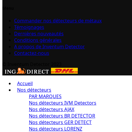
Menu
Commander nos détecteurs de métaux
Témoignages
Dernières nouveautés
Conditions générales
A propos de Inventum Detector
Contactez-nous
© Inventum Detector 2023
Accueil
Nos détecteurs
PAR MARQUES
Nos détecteurs IVM Detectors
Nos détecteurs AJAX
Nos détecteurs BR DETECTOR
Nos détecteurs GER DETECT
Nos détecteurs LORENZ