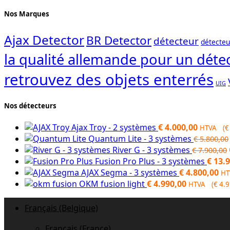
Nos Marques
Ajax Detector
BR Detector
détecteur
détecteu
la qualité allemande pour un détec
retrouvez des objets enterrés
UIG
Nos détecteurs
Ajax Troy - 2 systèmes
€
4.000,00
HTVA (
€
Quantum Lite - 3 systèmes
€
5.800,00
River G - 3 systèmes
€
7.900,00
Fusion Pro Plus - 3 systèmes
€
13.9
AJAX Segma - 3 systèmes
€
4.800,00
HT
OKM fusion light
€
4.990,00
HTVA (
€
4.9
Français (Belgique)
Français (France)