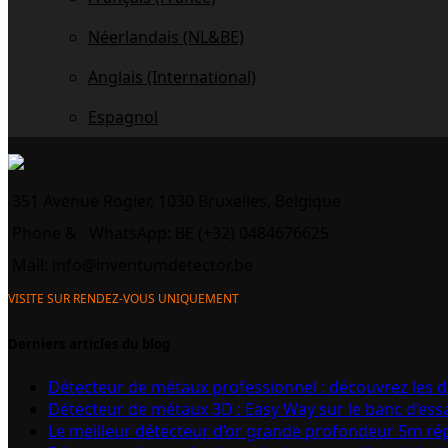
Néerlandais (NL&BE)
Anglais (International)
Espagnol
351 Avenue Rogier, 1030 Bruxelles, Belgique
Phone &
WhatsApp: BE (+32) 0484676625
Mail:
info@inventumdetector.be
VISITE SUR RENDEZ-VOUS UNIQUEMENT
Derniers articles du blog
Détecteur de métaux professionnel : découvrez les 
Détecteur de métaux 3D : Easy Way sur le banc d’ess
Le meilleur détecteur d’or grande profondeur 5m r