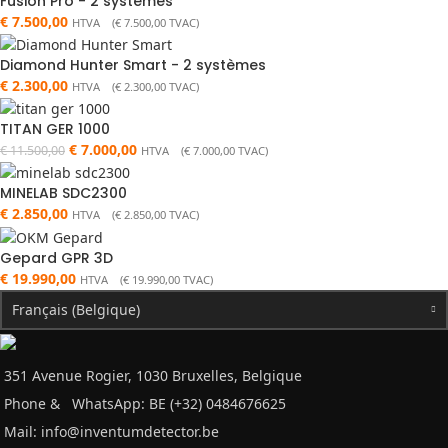
Fusion Pro - 2 systèmes
€
7.500,00
HTVA (
€
7.500,00
TVAC)
Diamond Hunter Smart - 2 systèmes
€
2.300,00
HTVA (
€
2.300,00
TVAC)
TITAN GER 1000
€
7.000,00
€
11.500,00
HTVA (
€
7.000,00
TVAC)
MINELAB SDC2300
€
2.850,00
HTVA (
€
2.850,00
TVAC)
Gepard GPR 3D
€
19.990,00
HTVA (
€
19.990,00
TVAC)
Français (Belgique)
351 Avenue Rogier, 1030 Bruxelles, Belgique
Phone &
WhatsApp: BE (+32) 0484676625
Mail:
info@inventumdetector.be