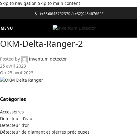
Skip to navigation
Skip to main content
&
(+33)0643752370
/
(+32)0484676625
MENU
OKM-Delta-Ranger-2
Posted by
inventum detector
25 avril 2023
On 25 avril 2023
Catégories
Accessoires
Detecteur d'eau
Detecteur d'or
Détecteur de diamant et pierres précieuses