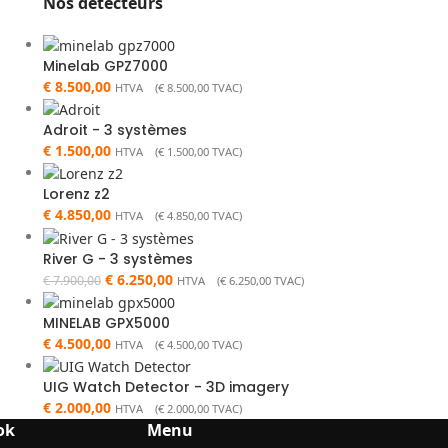
Nos détecteurs
Minelab GPZ7000
€
8.500,00
HTVA (
€
8.500,00
TVAC)
Adroit - 3 systèmes
€
1.500,00
HTVA (
€
1.500,00
TVAC)
Lorenz z2
€
4.850,00
HTVA (
€
4.850,00
TVAC)
River G - 3 systèmes
€
6.250,00
€
7.900,00
HTVA (
€
6.250,00
TVAC)
MINELAB GPX5000
€
4.500,00
HTVA (
€
4.500,00
TVAC)
UIG Watch Detector - 3D imagery
€
2.000,00
HTVA (
€
2.000,00
TVAC)
ok
Menu