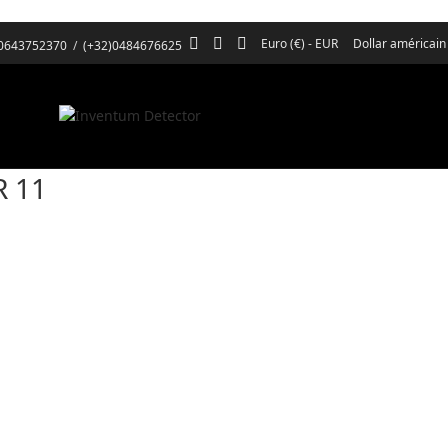
Euro (€) - EUR
Dollar américain
)0643752370
/
(+32)0484676625
 11