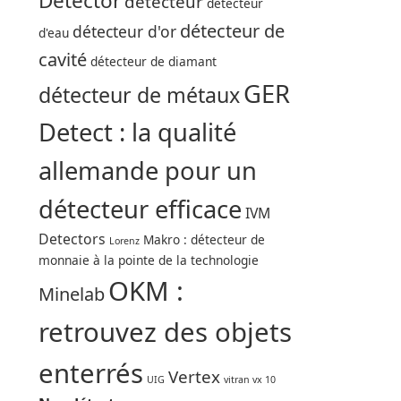
Detector
détecteur
détecteur
détecteur de
détecteur d'or
d'eau
cavité
détecteur de diamant
GER
détecteur de métaux
Detect : la qualité
allemande pour un
détecteur efficace
IVM
Detectors
Makro : détecteur de
Lorenz
monnaie à la pointe de la technologie
OKM :
Minelab
retrouvez des objets
enterrés
Vertex
UIG
vitran vx 10