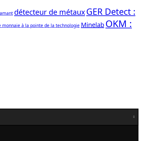
GER Detect :
détecteur de métaux
iamant
OKM :
Minelab
e monnaie à la pointe de la technologie