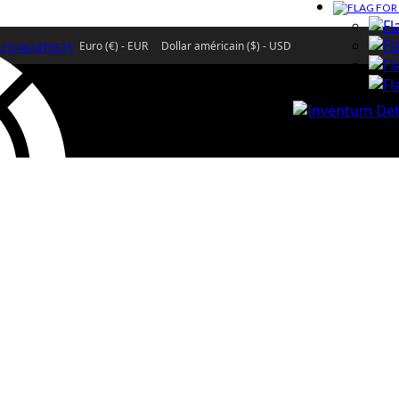
Euro (€) - EUR
Dollar américain ($) - USD
32)0484676625