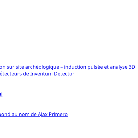
détecteurs de Inventum Detector
ai
épond au nom de Ajax Primero