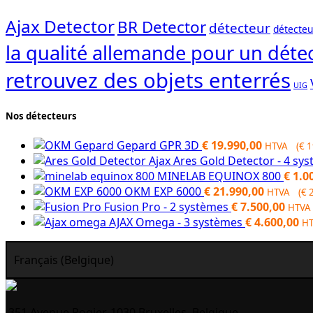
Ajax Detector
BR Detector
détecteur
détecteu
la qualité allemande pour un détec
retrouvez des objets enterrés
UIG
Nos détecteurs
Gepard GPR 3D
€
19.990,00
HTVA (
€
1
Ajax Ares Gold Detector - 4 sy
MINELAB EQUINOX 800
€
1.0
OKM EXP 6000
€
21.990,00
HTVA (
€
2
Fusion Pro - 2 systèmes
€
7.500,00
HTVA
AJAX Omega - 3 systèmes
€
4.600,00
H
Français (Belgique)
351 Avenue Rogier, 1030 Bruxelles, Belgique