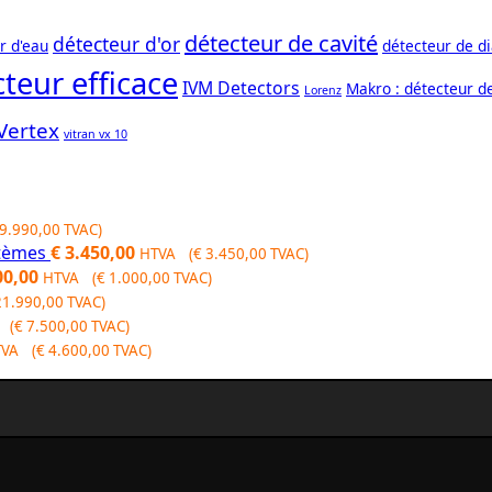
détecteur de cavité
détecteur d'or
r d'eau
détecteur de d
teur efficace
IVM Detectors
Makro : détecteur d
Lorenz
Vertex
vitran vx 10
9.990,00
TVAC)
stèmes
€
3.450,00
HTVA (
€
3.450,00
TVAC)
00,00
HTVA (
€
1.000,00
TVAC)
1.990,00
TVAC)
 (
€
7.500,00
TVAC)
TVA (
€
4.600,00
TVAC)