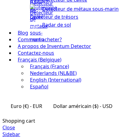
Détecteur de métaux sous-marin
Détecteur de trésors
Radar de sol
Blog
Comment acheter?
A propos de Inventum Detector
Contactez-nous
Français (Belgique)
Français (France)
Nederlands (NL&BE)
English (International)
Español
Euro (€) - EUR
Dollar américain ($) - USD
Shopping cart
Close
Sidebar