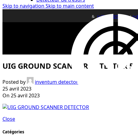
Skip to navigation
Skip to main content
&
(+33)0643752370
/
(+
UIG GROUND SCANNER DETECTOR 5
Posted by
inventum detector
25 avril 2023
On 25 avril 2023
Close
Catégories