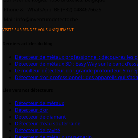
Phone &
WhatsApp: BE (+32) 0484676625
Mail:
info@inventumdetector.be
VISITE SUR RENDEZ-VOUS UNIQUEMENT
Derniers articles du blog
Détecteur de métaux professionnel : découvrez les 
Détecteur de métaux 3D : Easy Way sur le banc d’ess
Le meilleur détecteur d’or grande profondeur 5m r
Détecteur d’or professionnel : des appareils qui s’ad
Lien vers nos détecteurs
Détecteur de métaux
Détecteur d’or
Détecteur de diamant
Détecteur d’eau souterraine
Détecteur de cavité
Détecteur de métaux sous-marin