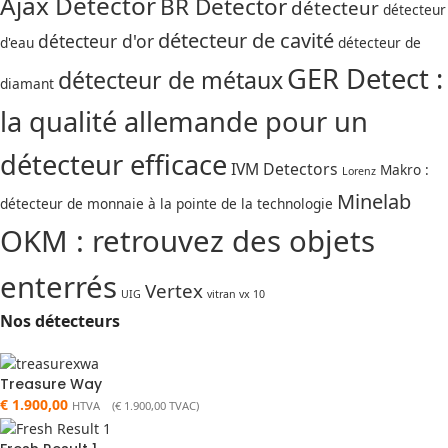
Ajax Detector
BR Detector
détecteur
détecteur
détecteur de cavité
détecteur d'or
d'eau
détecteur de
GER Detect :
détecteur de métaux
diamant
la qualité allemande pour un
détecteur efficace
IVM Detectors
Makro :
Lorenz
Minelab
détecteur de monnaie à la pointe de la technologie
OKM : retrouvez des objets
enterrés
Vertex
UIG
vitran vx 10
Nos détecteurs
Treasure Way
€
1.900,00
HTVA (
€
1.900,00
TVAC)