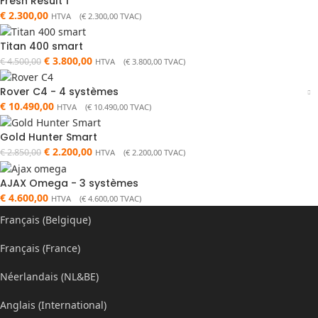
Fresh Result 1
€
2.300,00
HTVA (
€
2.300,00
TVAC)
Titan 400 smart
€
3.800,00
€
4.500,00
HTVA (
€
3.800,00
TVAC)
Rover C4 - 4 systèmes
€
10.490,00
HTVA (
€
10.490,00
TVAC)
Gold Hunter Smart
€
2.200,00
€
2.850,00
HTVA (
€
2.200,00
TVAC)
AJAX Omega - 3 systèmes
€
4.600,00
HTVA (
€
4.600,00
TVAC)
Français (Belgique)
Français (France)
Néerlandais (NL&BE)
Anglais (International)