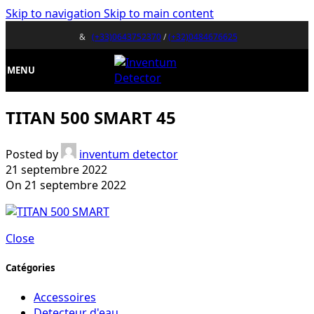
Skip to navigation
Skip to main content
&
(+33)0643752370
/
(+32)0484676625
MENU
TITAN 500 SMART 45
Posted by
inventum detector
21 septembre 2022
On 21 septembre 2022
Close
Catégories
Accessoires
Detecteur d'eau