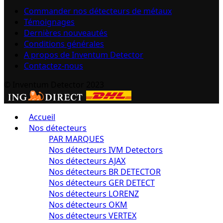
Commander nos détecteurs de métaux
Témoignages
Dernières nouveautés
Conditions générales
A propos de Inventum Detector
Contactez-nous
© Inventum Detector 2023
Accueil
Nos détecteurs
PAR MARQUES
Nos détecteurs IVM Detectors
Nos détecteurs AJAX
Nos détecteurs BR DETECTOR
Nos détecteurs GER DETECT
Nos détecteurs LORENZ
Nos détecteurs OKM
Nos détecteurs VERTEX