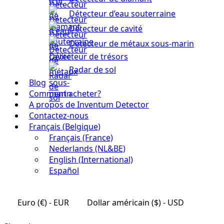
Détecteur d’eau souterraine
Détecteur de cavité
Détecteur de métaux sous-marin
Détecteur de trésors
Radar de sol
Blog
Comment acheter?
A propos de Inventum Detector
Contactez-nous
Français (Belgique)
Français (France)
Nederlands (NL&BE)
English (International)
Español
Euro (€) - EUR
Dollar américain ($) - USD