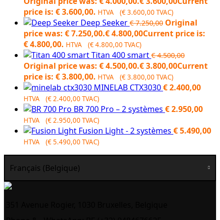
Original price was: € 4.000,00.
€
3.600,00
Current
price is: € 3.600,00.
HTVA (
€
3.600,00
TVAC)
Deep Seeker
Original
€
7.250,00
price was: € 7.250,00.
€
4.800,00
Current price is:
€ 4.800,00.
HTVA (
€
4.800,00
TVAC)
Titan 400 smart
€
4.500,00
Original price was: € 4.500,00.
€
3.800,00
Current
price is: € 3.800,00.
HTVA (
€
3.800,00
TVAC)
MINELAB CTX3030
€
2.400,00
HTVA (
€
2.400,00
TVAC)
BR 700 Pro – 2 systèmes
€
2.950,00
HTVA (
€
2.950,00
TVAC)
Fusion Light - 2 systèmes
€
5.490,00
HTVA (
€
5.490,00
TVAC)
Français (Belgique)
351 Avenue Rogier, 1030 Bruxelles, Belgique