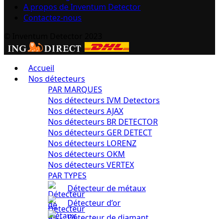
A propos de Inventum Detector
Contactez-nous
© Inventum Detector 2023
Accueil
Nos détecteurs
PAR MARQUES
Nos détecteurs IVM Detectors
Nos détecteurs AJAX
Nos détecteurs BR DETECTOR
Nos détecteurs GER DETECT
Nos détecteurs LORENZ
Nos détecteurs OKM
Nos détecteurs VERTEX
PAR TYPES
Détecteur de métaux
Détecteur d’or
Détecteur de diamant