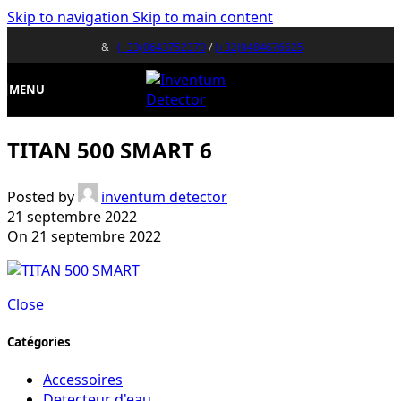
Skip to navigation
Skip to main content
&
(+33)0643752370
/
(+32)0484676625
MENU
TITAN 500 SMART 6
Posted by
inventum detector
21 septembre 2022
On 21 septembre 2022
Close
Catégories
Accessoires
Detecteur d'eau