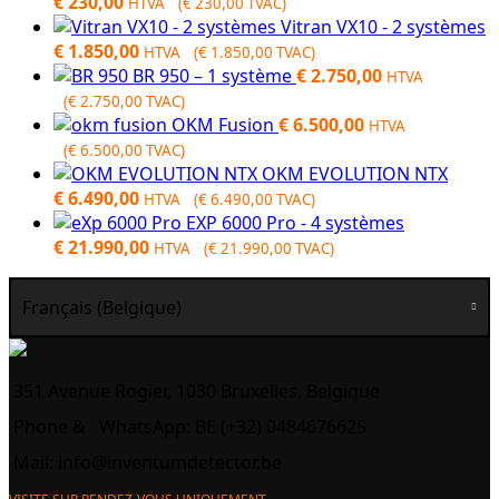
€
230,00
HTVA (
€
230,00
TVAC)
Vitran VX10 - 2 systèmes
€
1.850,00
HTVA (
€
1.850,00
TVAC)
BR 950 – 1 système
€
2.750,00
HTVA
(
€
2.750,00
TVAC)
OKM Fusion
€
6.500,00
HTVA
(
€
6.500,00
TVAC)
OKM EVOLUTION NTX
€
6.490,00
HTVA (
€
6.490,00
TVAC)
EXP 6000 Pro - 4 systèmes
€
21.990,00
HTVA (
€
21.990,00
TVAC)
Français (Belgique)
351 Avenue Rogier, 1030 Bruxelles, Belgique
Phone &
WhatsApp: BE (+32) 0484676625
Mail:
info@inventumdetector.be