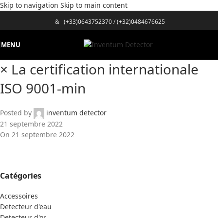
Skip to navigation
Skip to main content
&
(+33)0643752370
/
(+32)0484676625
MENU
× La certification internationale
ISO 9001-min
Posted by
inventum detector
21 septembre 2022
On 21 septembre 2022
Catégories
Accessoires
Detecteur d'eau
Detecteur d'or