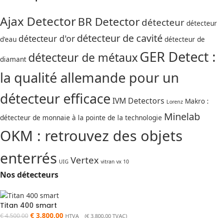
Ajax Detector
BR Detector
détecteur
détecteur
détecteur de cavité
détecteur d'or
d'eau
détecteur de
GER Detect :
détecteur de métaux
diamant
la qualité allemande pour un
détecteur efficace
IVM Detectors
Makro :
Lorenz
Minelab
détecteur de monnaie à la pointe de la technologie
OKM : retrouvez des objets
enterrés
Vertex
UIG
vitran vx 10
Nos détecteurs
Titan 400 smart
€
3.800,00
€
4.500,00
HTVA (
€
3.800,00
TVAC)