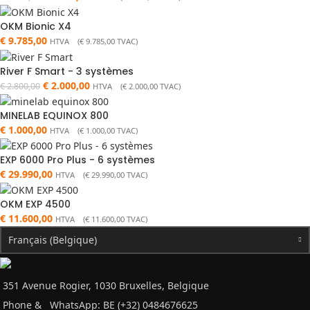
OKM Bionic X4
€
9.785,00
HTVA (
€
9.785,00
TVAC)
River F Smart - 3 systèmes
€
2.000,00
€
2.800,00
HTVA (
€
2.000,00
TVAC)
MINELAB EQUINOX 800
€
1.000,00
HTVA (
€
1.000,00
TVAC)
EXP 6000 Pro Plus - 6 systèmes
€
29.990,00
HTVA (
€
29.990,00
TVAC)
OKM EXP 4500
€
11.600,00
HTVA (
€
11.600,00
TVAC)
Français (Belgique)
351 Avenue Rogier, 1030 Bruxelles, Belgique
Phone &
WhatsApp: BE (+32) 0484676625