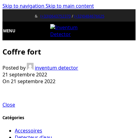
Skip to navigation
Skip to main content
&
(+33)0643752370
/
(+32)0484676625
MENU
Coffre fort
Posted by
inventum detector
21 septembre 2022
On 21 septembre 2022
Close
Catégories
Accessoires
Detecteur d'eau