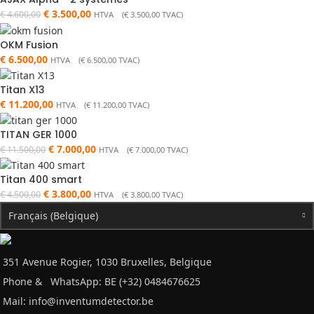
€
3.500,00
€
4.600,00
HTVA (
€
3.500,00
TVAC)
OKM Fusion
€
6.500,00
HTVA (
€
6.500,00
TVAC)
Titan X13
€
11.200,00
HTVA (
€
11.200,00
TVAC)
TITAN GER 1000
€
7.000,00
€
11.500,00
HTVA (
€
7.000,00
TVAC)
Titan 400 smart
€
3.800,00
€
4.500,00
HTVA (
€
3.800,00
TVAC)
Français (Belgique)
351 Avenue Rogier, 1030 Bruxelles, Belgique
Phone &
WhatsApp: BE (+32) 0484676625
Mail:
info@inventumdetector.be