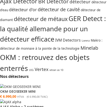
Ajax Detector
BR Detector
détecteur
détecteur
détecteur de cavité
détecteur d'or
d'eau
détecteur de
GER Detect :
détecteur de métaux
diamant
la qualité allemande pour un
détecteur efficace
IVM Detectors
Makro :
Lorenz
Minelab
détecteur de monnaie à la pointe de la technologie
OKM : retrouvez des objets
enterrés
Vertex
UIG
vitran vx 10
Nos détecteurs
OKM GEOSEEKER MINI
€
6.990,00
HTVA (
€
6.990,00
TVAC)
AJAX Alpha - 2 systèmes