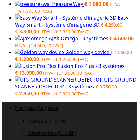
Treasure Way
€
1.900,00
HTVA
(
€
1.900,00
TVAC)
Easy
Way Smart – Système d’imagerie 3D
€
4.250,00
Original
Current
€
3.300,00
HTVA (
€
3.300,00
TVAC)
price
price
AJAX Omega - 3 systèmes
€
4.600,00
was:
is:
HTVA (
€
4.600,00
TVAC)
€ 4.250,00.
€ 3.300,00.
Golden way device
€
1.550,00
Original
Current
€
1.200,00
HTVA (
€
1.200,00
TVAC)
price
price
Fusion Pro Plus - 3 systèmes
was:
is:
€
13.990,00
HTVA (
€
13.990,00
TVAC)
€ 1.550,00.
€ 1.200,00.
UIG GROUND
SCANNER DETECTOR - 3 systèmes
€
3.750,00
Original
Current
€
2.950,00
HTVA (
€
2.950,00
TVAC)
price
price
was:
is:
Français (Belgique)
€ 3.750,00.
€ 2.950,00.
Français (France)
Néerlandais (NL&BE)