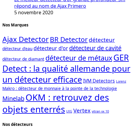
répond au nom de Ajax Primero
5 novembre 2020
Nos Marques
Ajax Detector
BR Detector
détecteur
détecteur de cavité
détecteur d'or
détecteur d'eau
GER
détecteur de métaux
détecteur de diamant
Detect : la qualité allemande pour
un détecteur efficace
IVM Detectors
Lorenz
Makro : détecteur de monnaie à la pointe de la technologie
OKM : retrouvez des
Minelab
objets enterrés
Vertex
UIG
vitran vx 10
Nos détecteurs