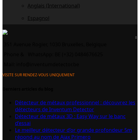
Anglais (International)
Espagnol
351 Avenue Rogier, 1030 Bruxelles, Belgique
Phone &
WhatsApp: BE (+32) 0484676625
Mail:
info@inventumdetector.be
VISITE SUR RENDEZ-VOUS UNIQUEMENT
Derniers articles du blog
Détecteur de métaux professionnel : découvrez les
détecteurs de Inventum Detector
Détecteur de métaux 3D : Easy Way sur le banc
d’essai
Le meilleur détecteur d’or grande profondeur 5m
répond au nom de Ajax Primero