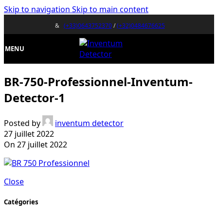
Skip to navigation
Skip to main content
&
(+33)0643752370
/
(+32)0484676625
MENU
BR-750-Professionnel-Inventum-
Detector-1
Posted by
inventum detector
27 juillet 2022
On 27 juillet 2022
Close
Catégories