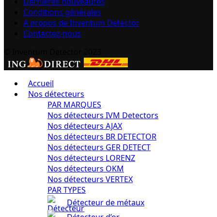
Dernières nouveautés
Conditions générales
A propos de Inventum Detector
Contactez-nous
© Inventum Detector 2023
Accueil
Nos détecteurs
PAR MARQUES
Nos détecteurs IVM Detectors
Nos détecteurs AJAX
Nos détecteurs BR DETECTOR
Nos détecteurs GER DETECT
Nos détecteurs LORENZ
Nos détecteurs OKM
Nos détecteurs VERTEX
PAR TYPES
Détecteur de métaux
Détecteur d’or