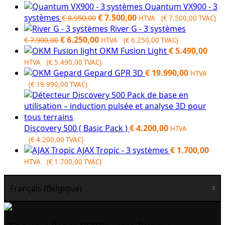
Quantum VX900 - 3
Original
Current
systèmes
€
7.500,00
€
8.950,00
HTVA (
€
7.500,00
TVAC)
price
price
River G - 3 systèmes
Original
was:
Current
is:
€
6.250,00
€
7.900,00
HTVA (
€
6.250,00
TVAC)
price
€ 8.950,00.
price
€ 7.500,00.
OKM Fusion Light
€
5.490,00
was:
is:
HTVA (
€
5.490,00
TVAC)
€ 7.900,00.
€ 6.250,00.
Gepard GPR 3D
€
19.990,00
HTVA
(
€
19.990,00
TVAC)
Discovery 500 ( Basic Pack )
€
4.200,00
HTVA
(
€
4.200,00
TVAC)
AJAX Tropic - 3 systèmes
€
1.700,00
HTVA (
€
1.700,00
TVAC)
Français (Belgique)