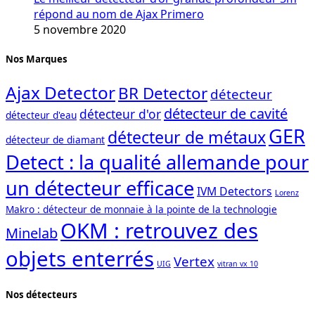
répond au nom de Ajax Primero
5 novembre 2020
Nos Marques
Ajax Detector
BR Detector
détecteur
détecteur de cavité
détecteur d'or
détecteur d'eau
GER
détecteur de métaux
détecteur de diamant
Detect : la qualité allemande pour
un détecteur efficace
IVM Detectors
Lorenz
Makro : détecteur de monnaie à la pointe de la technologie
OKM : retrouvez des
Minelab
objets enterrés
Vertex
UIG
vitran vx 10
Nos détecteurs