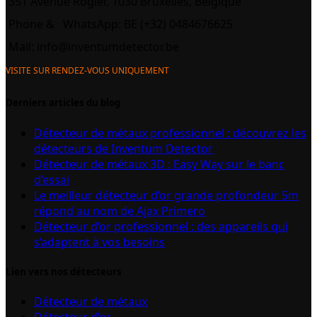
351 Avenue Rogier, 1030 Bruxelles, Belgique
Phone &
WhatsApp: BE (+32) 0484676625
Mail:
info@inventumdetector.be
VISITE SUR RENDEZ-VOUS UNIQUEMENT
Derniers articles du blog
Détecteur de métaux professionnel : découvrez les
détecteurs de Inventum Detector
Détecteur de métaux 3D : Easy Way sur le banc
d’essai
Le meilleur détecteur d’or grande profondeur 5m
répond au nom de Ajax Primero
Détecteur d’or professionnel : des appareils qui
s’adaptent à vos besoins
Lien vers nos détecteurs
Détecteur de métaux
Détecteur d’or