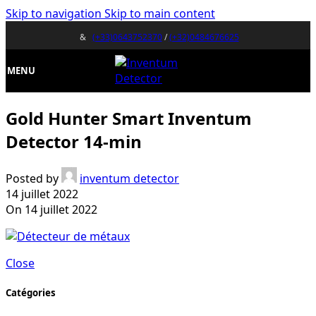
Skip to navigation
Skip to main content
&
(+33)0643752370
/
(+32)0484676625
MENU
Gold Hunter Smart Inventum
Detector 14-min
Posted by
inventum detector
14 juillet 2022
On 14 juillet 2022
Close
Catégories