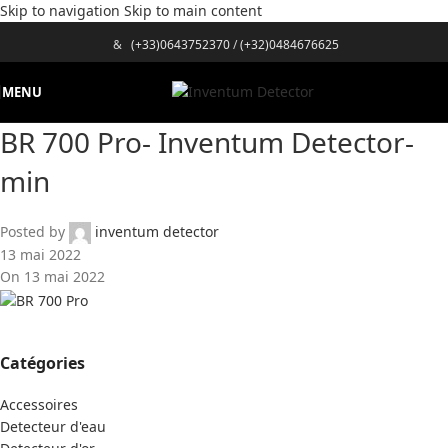
Skip to navigation
Skip to main content
&
(+33)0643752370
/
(+32)0484676625
MENU
BR 700 Pro- Inventum Detector-
min
Posted by
inventum detector
13 mai 2022
On 13 mai 2022
Catégories
Accessoires
Detecteur d'eau