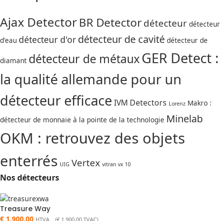
Ajax Detector
BR Detector
détecteur
détecteur
détecteur de cavité
détecteur d'or
d'eau
détecteur de
GER Detect :
détecteur de métaux
diamant
la qualité allemande pour un
détecteur efficace
IVM Detectors
Makro :
Lorenz
Minelab
détecteur de monnaie à la pointe de la technologie
OKM : retrouvez des objets
enterrés
Vertex
UIG
vitran vx 10
Nos détecteurs
Treasure Way
€
1.900,00
HTVA (
€
1.900,00
TVAC)