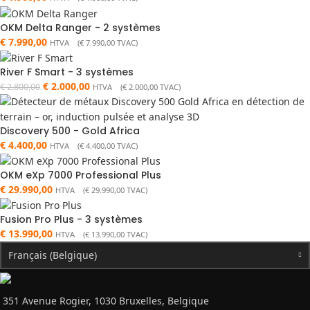
OKM Delta Ranger - 2 systèmes
€
7.990,00
HTVA (
€
7.990,00
TVAC)
River F Smart - 3 systèmes
€
2.000,00
€
2.800,00
HTVA (
€
2.000,00
TVAC)
Discovery 500 - Gold Africa
€
4.400,00
HTVA (
€
4.400,00
TVAC)
OKM eXp 7000 Professional Plus
€
29.990,00
HTVA (
€
29.990,00
TVAC)
Fusion Pro Plus - 3 systèmes
€
13.990,00
HTVA (
€
13.990,00
TVAC)
Français (Belgique)
351 Avenue Rogier, 1030 Bruxelles, Belgique