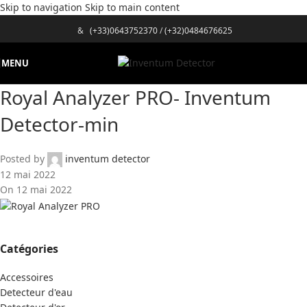
Skip to navigation
Skip to main content
&
(+33)0643752370
/
(+32)0484676625
MENU
Royal Analyzer PRO- Inventum
Detector-min
Posted by
inventum detector
12 mai 2022
On 12 mai 2022
Catégories
Accessoires
Detecteur d'eau