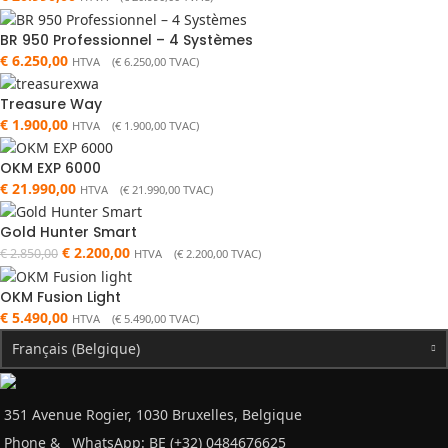
BR 950 Professionnel – 4 Systèmes
€
6.250,00
HTVA (
€
6.250,00
TVAC)
Treasure Way
€
1.900,00
HTVA (
€
1.900,00
TVAC)
OKM EXP 6000
€
21.990,00
HTVA (
€
21.990,00
TVAC)
Gold Hunter Smart
€
2.200,00
€
2.850,00
HTVA (
€
2.200,00
TVAC)
OKM Fusion Light
€
5.490,00
HTVA (
€
5.490,00
TVAC)
Français (Belgique)
351 Avenue Rogier, 1030 Bruxelles, Belgique
Phone &
WhatsApp: BE (+32) 0484676625