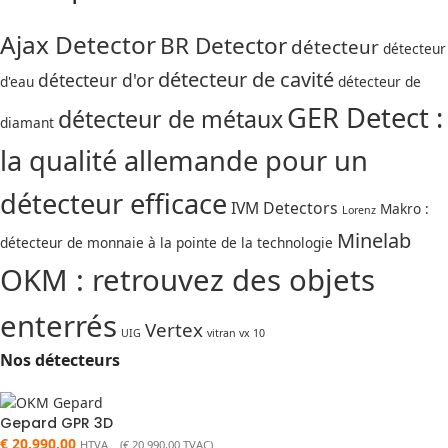
Ajax Detector
BR Detector
détecteur
détecteur
détecteur de cavité
détecteur d'or
d'eau
détecteur de
GER Detect :
détecteur de métaux
diamant
la qualité allemande pour un
détecteur efficace
IVM Detectors
Makro :
Lorenz
Minelab
détecteur de monnaie à la pointe de la technologie
OKM : retrouvez des objets
enterrés
Vertex
UIG
vitran vx 10
Nos détecteurs
Gepard GPR 3D
€
20.990,00
HTVA (
€
20.990,00
TVAC)