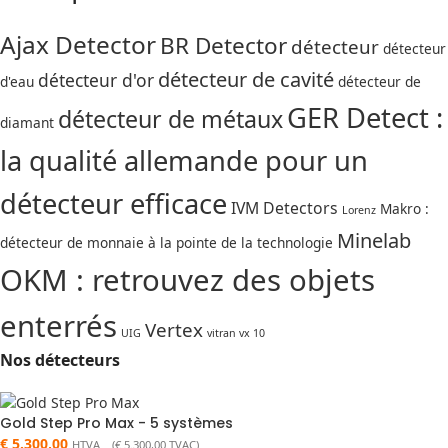
Ajax Detector
BR Detector
détecteur
détecteur
détecteur de cavité
détecteur d'or
d'eau
détecteur de
GER Detect :
détecteur de métaux
diamant
la qualité allemande pour un
détecteur efficace
IVM Detectors
Makro :
Lorenz
Minelab
détecteur de monnaie à la pointe de la technologie
OKM : retrouvez des objets
enterrés
Vertex
UIG
vitran vx 10
Nos détecteurs
Gold Step Pro Max - 5 systèmes
€
5.300,00
HTVA (
€
5.300,00
TVAC)