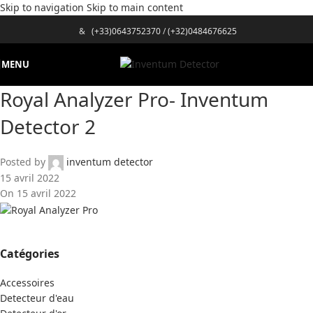
Skip to navigation
Skip to main content
&
(+33)0643752370
/
(+32)0484676625
MENU
Royal Analyzer Pro- Inventum
Detector 2
Posted by
inventum detector
15 avril 2022
On 15 avril 2022
Catégories
Accessoires
Detecteur d'eau