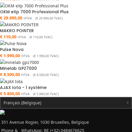
OKM eXp 7000 Professional Plus
€
29.990,00
HTVA (
€
29.990,00
TVAC)
MAKRO POINTER
€
110,00
HTVA (
€
110,00
TVAC)
Pulse Nova
€
1.990,00
HTVA (
€
1.990,00
TVAC)
Minelab GPZ7000
€
8.500,00
HTVA (
€
8.500,00
TVAC)
AJAX Iota - 1 système
€
5.800,00
HTVA (
€
5.800,00
TVAC)
Français (Belgique)
351 Avenue Rogier, 1030 Bruxelles, Belgique
Phone &
WhatsApp: BE (+32) 0484676625