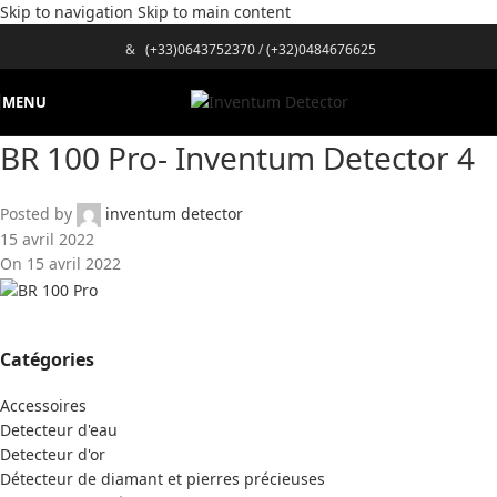
Skip to navigation
Skip to main content
&
(+33)0643752370
/
(+32)0484676625
MENU
BR 100 Pro- Inventum Detector 4
Posted by
inventum detector
15 avril 2022
On 15 avril 2022
Catégories
Accessoires
Detecteur d'eau
Detecteur d'or
Détecteur de diamant et pierres précieuses