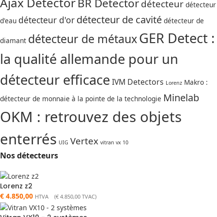
Ajax Detector
BR Detector
détecteur
détecteur
détecteur de cavité
détecteur d'or
d'eau
détecteur de
GER Detect :
détecteur de métaux
diamant
la qualité allemande pour un
détecteur efficace
IVM Detectors
Makro :
Lorenz
Minelab
détecteur de monnaie à la pointe de la technologie
OKM : retrouvez des objets
enterrés
Vertex
UIG
vitran vx 10
Nos détecteurs
Lorenz z2
€
4.850,00
HTVA (
€
4.850,00
TVAC)