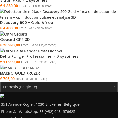
Vitran VX10 - 2 systèmes
€
1.850,00
HTVA (
€
1.850,00
TVAC)
Discovery 500 - Gold Africa
€
4.400,00
HTVA (
€
4.400,00
TVAC)
Gepard GPR 3D
€
20.990,00
HTVA (
€
20.990,00
TVAC)
Delta Ranger Professionnel - 6 systèmes
€
11.990,00
HTVA (
€
11.990,00
TVAC)
MAKRO GOLD KRUZER
€
705,00
HTVA (
€
705,00
TVAC)
Français (Belgique)
351 Avenue Rogier, 1030 Bruxelles, Belgique
Phone &
WhatsApp: BE (+32) 0484676625