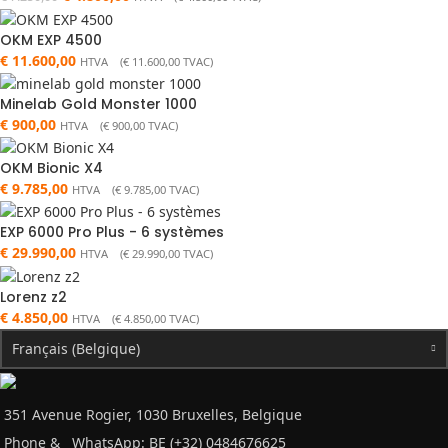
OKM EXP 4500
€
11.600,00
HTVA (
€
11.600,00
TVAC)
Minelab Gold Monster 1000
€
900,00
HTVA (
€
900,00
TVAC)
OKM Bionic X4
€
9.785,00
HTVA (
€
9.785,00
TVAC)
EXP 6000 Pro Plus - 6 systèmes
€
29.990,00
HTVA (
€
29.990,00
TVAC)
Lorenz z2
€
4.850,00
HTVA (
€
4.850,00
TVAC)
Français (Belgique)
351 Avenue Rogier, 1030 Bruxelles, Belgique
Phone &
WhatsApp: BE (+32) 0484676625