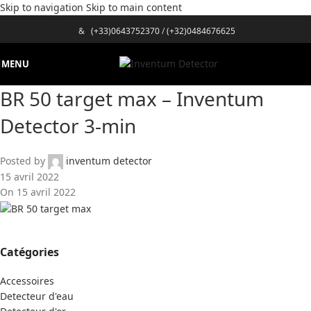
Skip to navigation
Skip to main content
&
(+33)0643752370
/
(+32)0484676625
MENU
BR 50 target max – Inventum
Detector 3-min
Posted by
inventum detector
15 avril 2022
On 15 avril 2022
Catégories
Accessoires
Detecteur d'eau