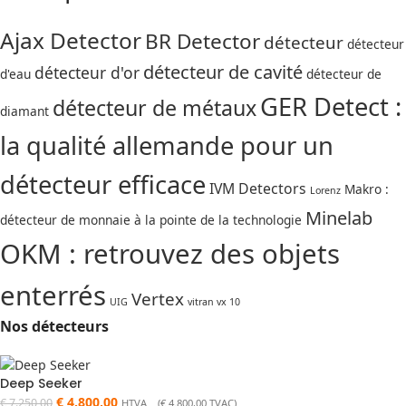
Ajax Detector
BR Detector
détecteur
détecteur
détecteur de cavité
détecteur d'or
d'eau
détecteur de
GER Detect :
détecteur de métaux
diamant
la qualité allemande pour un
détecteur efficace
IVM Detectors
Makro :
Lorenz
Minelab
détecteur de monnaie à la pointe de la technologie
OKM : retrouvez des objets
enterrés
Vertex
UIG
vitran vx 10
Nos détecteurs
Deep Seeker
€
4.800,00
€
7.250,00
HTVA (
€
4.800,00
TVAC)